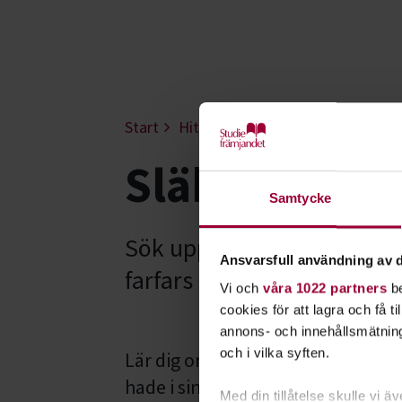
Start
Hitta intresse
Upptäck, forska
Släktforskni
Samtycke
Sök upp dina rötter. Ta r
Ansvarsfull användning av d
farfars far.
Vi och
våra 1022 partners
be
cookies för att lagra och få t
annons- och innehållsmätning
och i vilka syften.
Lär dig om hur dina gamla släktin
hade i sin vardag. I en studiecirke
Med din tillåtelse skulle vi äve