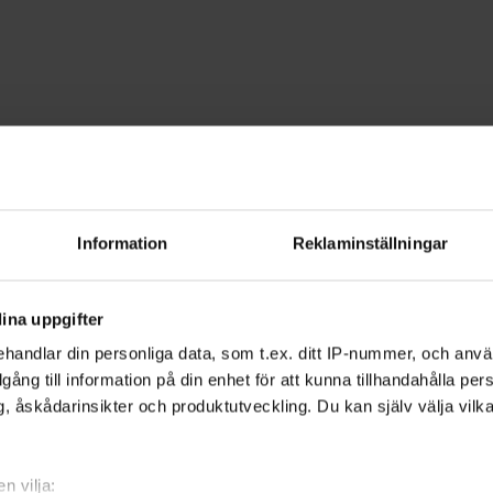
 & fundera
Släktforskning
ng - Blekinge
Information
Reklaminställningar
eda på mer om din hembygd och vem som
ina uppgifter
handlar din personliga data, som t.ex. ditt IP-nummer, och anv
illgång till information på din enhet för att kunna tillhandahålla pe
, åskådarinsikter och produktutveckling. Du kan själv välja vilk
gar levde sina liv och vilka utmaningar de
l kan du utforska kyrkböcker, militärarkiv,
n vilja: