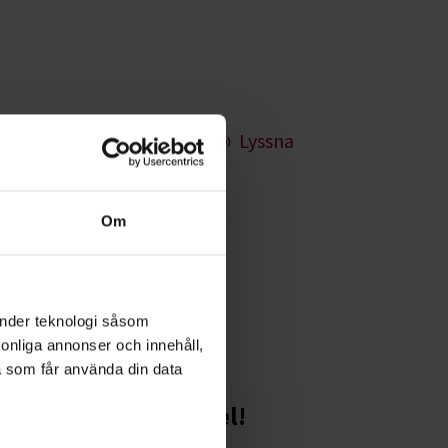
Lyssna
Om
 var din farfars
änder teknologi såsom
rsonliga annonser och innehåll,
a som får använda din data
Starta en studiecirkel!