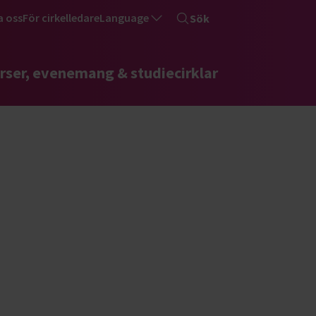
a oss
För cirkelledare
Language
Sök
rser, evenemang & studiecirklar