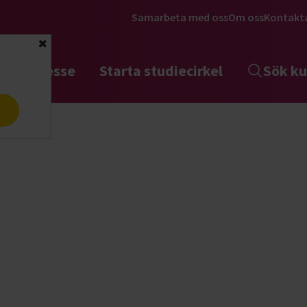
Samarbeta med oss
Om oss
Kontakt
Stäng
tta intresse
Starta studiecirkel
Sök ku
a