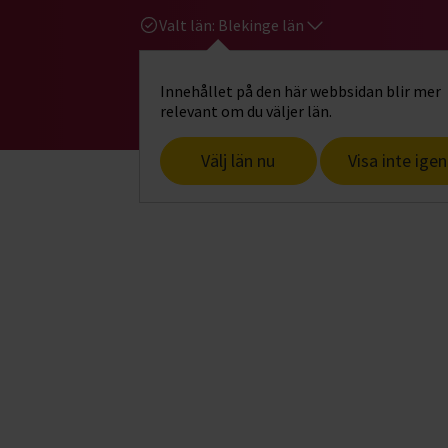
Valt län:
Blekinge län
Innehållet på den här webbsidan blir mer
Hi
Gå till studiefrämjandets startsid
relevant om du väljer län.
Välj län nu
Visa inte igen