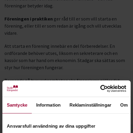
föreningar betyder idag.
Föreningen i praktiken
ger råd till er som vill starta en
förening, eller till er som redan är igång och vill utvecklas
vidare.
Att starta en förening innebär en del förberedelser. En
ordförande behöver utses, liksom en sekreterare och en
kassör som har hand om ekonomin. Stadgar ska sättas som
styr hur föreningen fungerar.
Beroende på hur verksamheten ska finansieras gäller det
också att bestämma sig för om man vill ha en
ideell
eller
ekonomisk förening
.
Samtycke
Information
Reklaminställningar
Om
Du kan också ladda ned boken som pdf här:
Föreningen från idé till praktik
Ansvarsfull användning av dina uppgifter