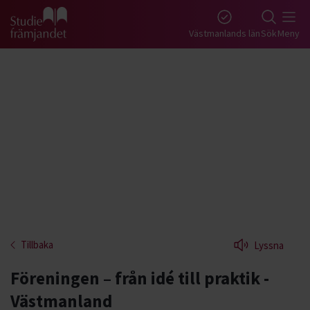
Gå till studiefrämjandets startsida
Västmanlands län
Sök
Meny
Tillbaka
Lyssna
Föreningen – från idé till praktik -
Västmanland