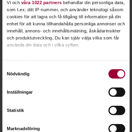
Vi och
våra 1022 partners
behandlar din personliga data,
som t.ex. ditt IP-nummer, och använder teknologi såsom
Starta en studiecirkel!
cookies för att lagra och få tillgång till information på din
enhet för att kunna tillhandahålla personliga annonser och
Lär dig tillsammans med andra genom att starta en
innehåll, annons- och innehållsmätning, åskådarinsikter
studiecirkel hos Studiefrämjandet.
och produktutveckling. Du kan själv välja vilka som får
använda din data och i vilka syften.
Läs mer om att starta studiecirkel
Med din tillåtelse skulle vi även vilja:
Samla in information om din geografiska plats
Samtyckesval
Nödvändig
som kan ha en noggrannhet på upp till flera meter
Nästa steg
Identifiera din enhet genom att aktivt skanna den
för specifika kännetecken (fingeravtryck)
Inställningar
Ta reda på mer om hur dina personliga uppgifter
behandlas och ställ in dina preferenser i
detaljsektionen
.
Statistik
Du kan ändra eller dra tillbaka ditt samtycke när som
Se våra kurser, evenemang och studiecirklar inom
helst från cookie-förklaringen.
Föreningen – från idé till praktik
Marknadsföring
För att du ska få en så bra upplevelse som möjligt