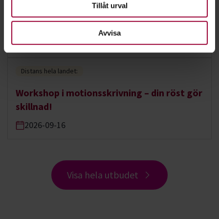
Tillåt urval
styrelseutbildning för förtroendevalda -
september
Avvisa
2026-09-10
Distans hela landet:
Workshop i motionsskrivning – din röst gör
skillnad!
2026-09-16
Visa hela utbudet