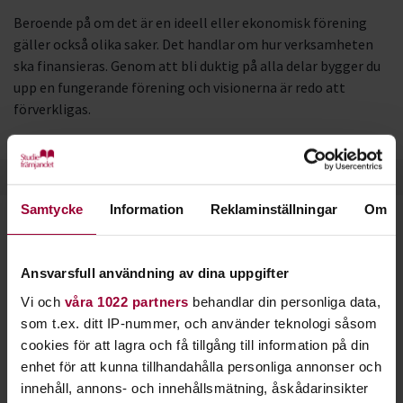
Beroende på om det är en ideell eller ekonomisk förening
gäller också olika saker. Det handlar om hur verksamheten
ska finansieras. Genom att bli duktig på alla delar bygger du
upp en fungerande förening och visionerna är redo att
förverkligas.
Samtycke
Information
Reklaminställningar
Om
Starta en studiecirkel!
Ansvarsfull användning av dina uppgifter
Lär dig tillsammans med andra genom att starta en
studiecirkel hos Studiefrämjandet.
Vi och
våra 1022 partners
behandlar din personliga data,
som t.ex. ditt IP-nummer, och använder teknologi såsom
cookies för att lagra och få tillgång till information på din
Läs mer om att starta studiecirkel
enhet för att kunna tillhandahålla personliga annonser och
innehåll, annons- och innehållsmätning, åskådarinsikter