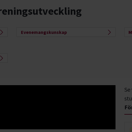
reningsutveckling
Evenemangskunskap
M
Se
stu
Fö