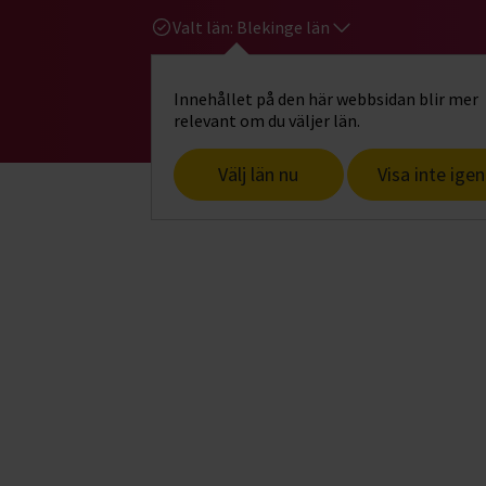
Valt län:
Blekinge län
Innehållet på den här webbsidan blir mer
Hi
Gå till studiefrämjandets startsid
relevant om du väljer län.
Välj län nu
Visa inte igen