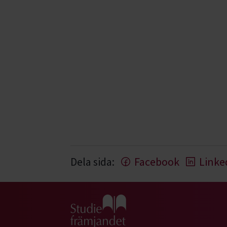
Dela sida:
Facebook
Linke
Gå till studiefrämjandets startsida