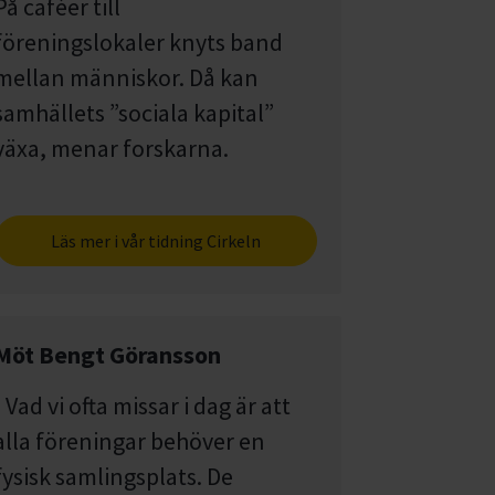
På caféer till
föreningslokaler knyts band
mellan människor. Då kan
samhällets ”sociala kapital”
växa, menar forskarna.
Läs mer i vår tidning Cirkeln
Möt Bengt Göransson
- Vad vi ofta missar i dag är att
alla föreningar behöver en
fysisk samlingsplats. De