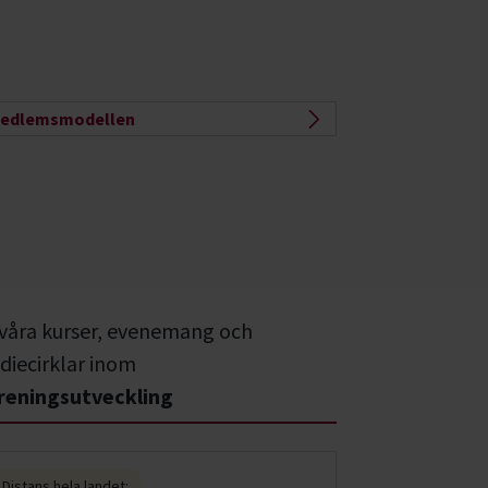
edlemsmodellen
 våra kurser, evenemang och
diecirklar inom
reningsutveckling
Distans hela landet: