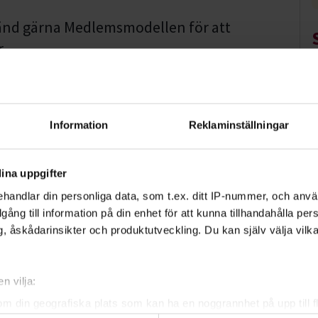
vänd gärna Medlemsmodellen för att
.
estival hjälper vi till. Vi kan lära er
ort nätverk i hela landet.
Information
Reklaminställningar
 grunden för vår demokrati. Vi hjälper er i
nyttiga kurser för styrelse och ledare.
ina uppgifter
ningsekonomi
är några exempel.
handlar din personliga data, som t.ex. ditt IP-nummer, och anv
illgång till information på din enhet för att kunna tillhandahålla pe
, åskådarinsikter och produktutveckling. Du kan själv välja vilk
ngar är vår specialitet. Låt oss skapa
n vilja:
om din geografiska plats som kan ha en noggrannhet på upp till f