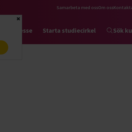
Samarbeta med oss
Om oss
Kontakt
Stäng
tta intresse
Starta studiecirkel
Sök ku
a