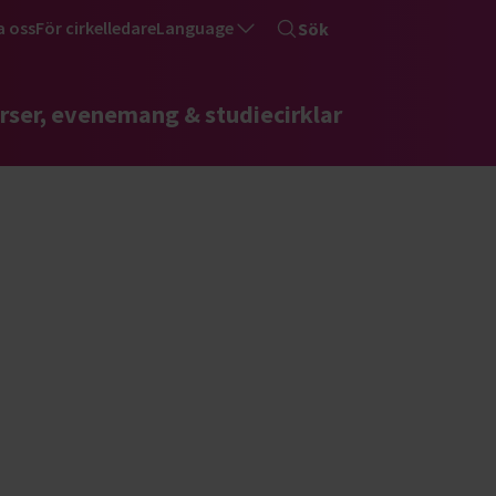
a oss
För cirkelledare
Language
Sök
rser, evenemang & studiecirklar