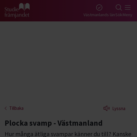
Gå till studiefrämjandets startsida
Västmanlands län
Sök
Meny
Tillbaka
Lyssna
Plocka svamp - Västmanland
Hur många ätliga svampar känner du till? Kanske