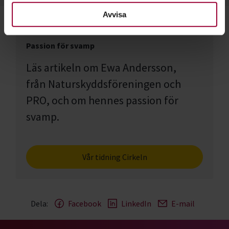
Avvisa
Passion för svamp
Läs artikeln om Ewa Andersson,
från Naturskyddsföreningen och
PRO, och om hennes passion för
svamp.
Vår tidning Cirkeln
Dela:
Facebook
LinkedIn
E-mail