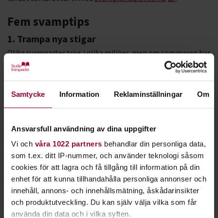
Fem svamptips
1. Trampa nya stigar
Olika svamparter trivs i olika miljöer, men om sommaren har
bjudit på regn och hyfsad värme så går det ofta att hitta
svamp i höstskogen. Konkurrensen om svamparna kan vara
hård. Istället för att leta längs samma stigar som alla andra,
Samtycke
Information
Reklaminställningar
Om
gå in 5-10 meter i terrängen från skogsvägen eller
elljusspåret. Ofta ger det bra utdelning.
Ansvarsfull användning av dina uppgifter
2. Håll koll på förväxlingssvampar
Vi och
våra 1022 partners
behandlar din personliga data,
Vissa giftiga svampar kan
till utseendet
påminna om läckra
som t.ex. ditt IP-nummer, och använder teknologi såsom
matsvampar. Den vita flugsvampen kan exempelvis förväxlas
cookies för att lagra och få tillgång till information på din
med champinjonen. En bra minnesregel är att inte plocka
enhet för att kunna tillhandahålla personliga annonser och
vita svampar med vita skivor under. Plocka aldrig en svamp
innehåll, annons- och innehållsmätning, åskådarinsikter
som du känner dig osäker på.
och produktutveckling. Du kan själv välja vilka som får
använda din data och i vilka syften.
3. Bär svampskörden rätt