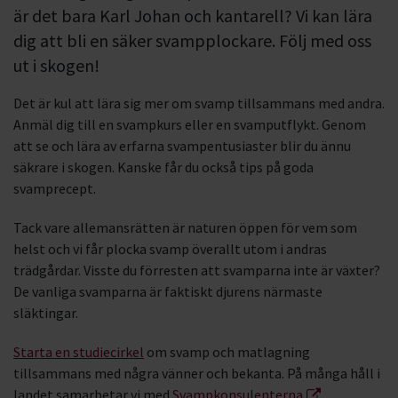
är det bara Karl Johan och kantarell? Vi kan lära
dig att bli en säker svampplockare. Följ med oss
ut i skogen!
Det är kul att lära sig mer om svamp tillsammans med andra.
Anmäl dig till en svampkurs eller en svamputflykt. Genom
att se och lära av erfarna svampentusiaster blir du ännu
säkrare i skogen. Kanske får du också tips på goda
svamprecept.
Tack vare allemansrätten är naturen öppen för vem som
helst och vi får plocka svamp överallt utom i andras
trädgårdar. Visste du förresten att svamparna inte är växter?
De vanliga svamparna är faktiskt djurens närmaste
släktingar.
Starta en studiecirkel
om svamp och matlagning
tillsammans med några vänner och bekanta. På många håll i
landet samarbetar vi med
Svampkonsulenterna
.