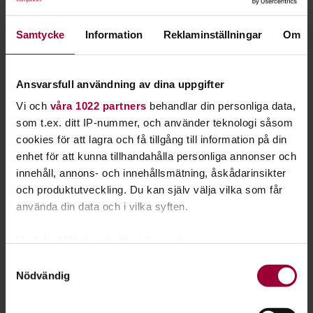
Starta en studiecirkel!
Samtycke
Information
Reklaminställningar
Om
Lär dig tillsammans med andra genom att starta en
studiecirkel hos Studiefrämjandet.
Ansvarsfull användning av dina uppgifter
Läs mer om att starta studiecirkel
Vi och
våra 1022 partners
behandlar din personliga data,
som t.ex. ditt IP-nummer, och använder teknologi såsom
cookies för att lagra och få tillgång till information på din
Nästa steg
enhet för att kunna tillhandahålla personliga annonser och
innehåll, annons- och innehållsmätning, åskådarinsikter
och produktutveckling. Du kan själv välja vilka som får
använda din data och i vilka syften.
Se våra kurser, evenemang och studiecirklar inom
Med din tillåtelse skulle vi även vilja:
Samla in information om din geografiska plats
Naturguidning
Samtyckesval
Nödvändig
som kan ha en noggrannhet på upp till flera meter
Identifiera din enhet genom att aktivt skanna den
för specifika kännetecken (fingeravtryck)