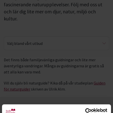
fascinerande naturupplevelser. Följ med oss ut
och lär dig lite mer om djur, natur, miljö och
kultur.
Välj bland vårt utbud
Närnatur
Det finns både familjevänliga guidningar och lite mer
äventyrliga vandringar. Många av guidningarna är gratis så
att alla kan vara med.
Vill du själv bli naturguide? Kika då på vår studieplan
Guiden
för naturguider
skriven av Ulrik Alm.