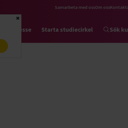
Samarbeta med oss
Om oss
Kontakt
Stäng
tta intresse
Starta studiecirkel
Sök ku
a