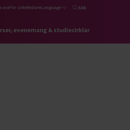
a oss
För cirkelledare
Language
Sök
rser, evenemang & studiecirklar