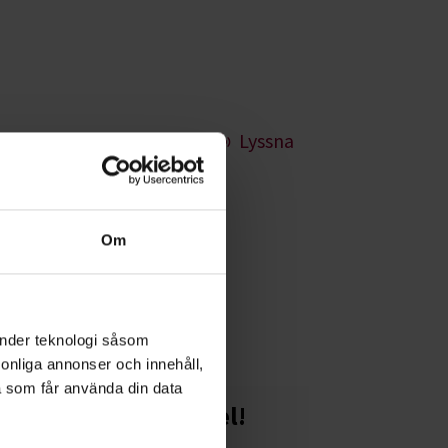
Lyssna
Om
kla ditt intresse
dan tidigare.
änder teknologi såsom
rsonliga annonser och innehåll,
a som får använda din data
Starta en studiecirkel!