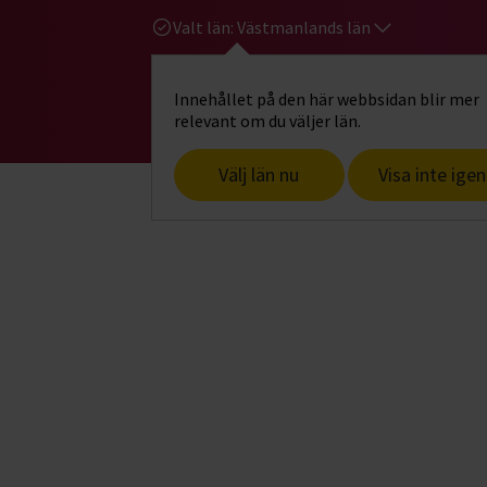
Valt län:
Västmanlands län
Innehållet på den här webbsidan blir mer
Hi
Gå till studiefrämjandets startsid
relevant om du väljer län.
Välj län nu
Visa inte igen