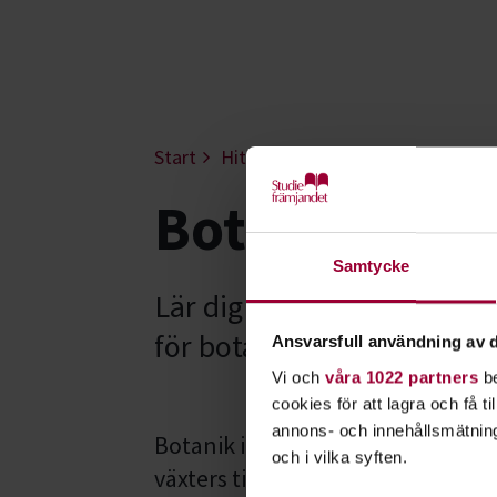
Start
Hitta intresse
Djur & natur
B
Botanik - Vä
Samtycke
Lär dig mer om växter, växt
för botanik, oavsett om du
Ansvarsfull användning av d
Vi och
våra 1022 partners
be
cookies för att lagra och få t
annons- och innehållsmätning
Botanik innebär läran om växtrik
och i vilka syften.
växters tillväxt, reproduktion, ut