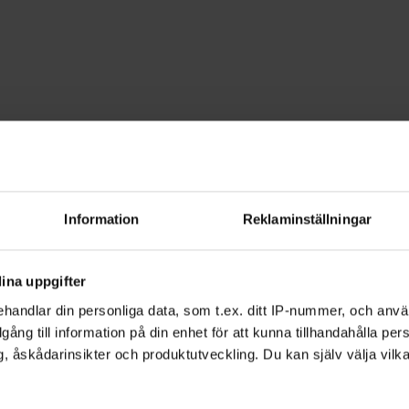
otanik
stmanland
Information
Reklaminställningar
riket och ekologi. Hos oss kan du utvec
 är nybörjare eller har stor kunskap se
ina uppgifter
handlar din personliga data, som t.ex. ditt IP-nummer, och anv
illgång till information på din enhet för att kunna tillhandahålla pe
, åskådarinsikter och produktutveckling. Du kan själv välja vilk
et. Bland annat kan du lära dig mer om
veckling, ekologi och evolution.