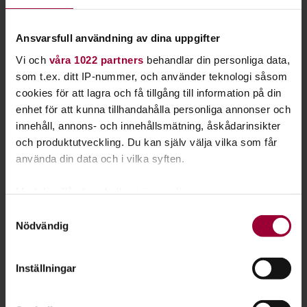
Ansvarsfull användning av dina uppgifter
Vi och
våra 1022 partners
behandlar din personliga data,
som t.ex. ditt IP-nummer, och använder teknologi såsom
cookies för att lagra och få tillgång till information på din
enhet för att kunna tillhandahålla personliga annonser och
innehåll, annons- och innehållsmätning, åskådarinsikter
och produktutveckling. Du kan själv välja vilka som får
använda din data och i vilka syften.
Susanna Engman
Med din tillåtelse skulle vi även vilja:
Samla in information om din geografiska plats
Verksamhetsspecialist Lärande & Förening
Samtyckesval
Nödvändig
som kan ha en noggrannhet på upp till flera meter
Skicka e-post
0155-80 00 02
Identifiera din enhet genom att aktivt skanna den
Läs mer
för specifika kännetecken (fingeravtryck)
Inställningar
Ta reda på mer om hur dina personliga uppgifter
behandlas och ställ in dina preferenser i
detaljsektionen
.