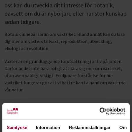
oss kan du utveckla ditt intresse för botanik,
oavsett om du är nybörjare eller har stor kunskap
sedan tidigare.
Botanik innebär läran om växtriket. Bland annat kan du lära
dig mer om växters tillväxt, reproduktion, utveckling,
ekologi och evolution.
Växter är en grundläggande förutsättning för liv på jorden.
Därför är det inte bara roligt att lära sig mer om växtriket,
utan även väldigt viktigt. En djupare förståelse för hur
växtriket fungerar gör att vi bättre kan ta hand om växterna i
vår natur.
Kontakt
Samtycke
Information
Reklaminställningar
Om