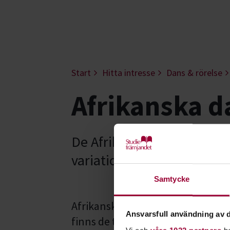
Start
Hitta intresse
Dans & rörelse
Afrikanska d
De Afrikanska danserna in
variation.
Samtycke
Afrikanska dansstilar kommer fr
Ansvarsfull användning av d
finns de traditionella afrikanska