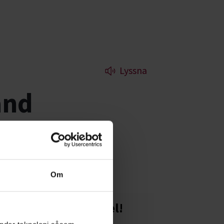
Lyssna
and
nt - bredd och
Om
Starta en studiecirkel!