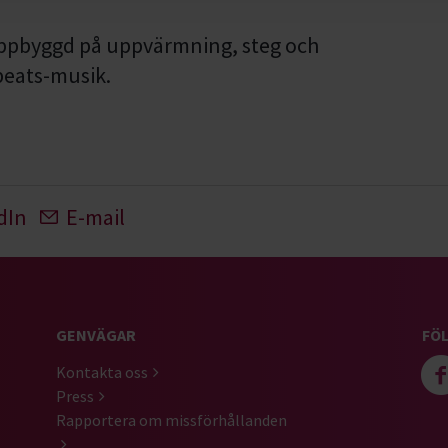
uppbyggd på uppvärmning, steg och
beats
-musik.
dIn
E-mail
GENVÄGAR
FÖL
Kontakta oss
Press
Rapportera om missförhållanden