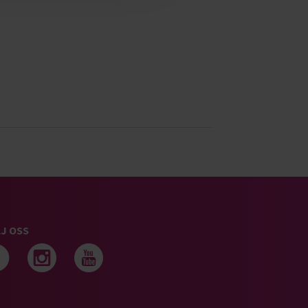
J OSS
Följ oss på facebook
Följ oss på instagram
Följ oss på youtub