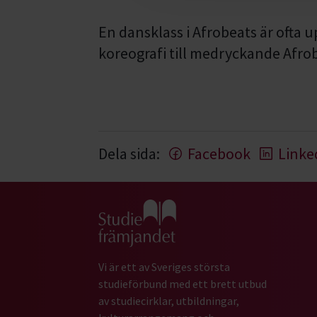
En dansklass i
Afrobeats
är ofta 
koreografi till medryckande
Afro
Dela sida:
Facebook
Linke
Gå till studiefrämjandets startsida
Vi är ett av Sveriges största
studieförbund med ett brett utbud
av studiecirklar, utbildningar,