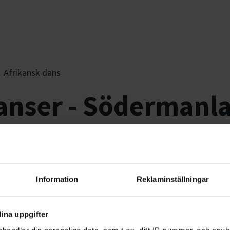
Afrikansk dans
anser - Södermanl
nehåller precis som Afrika som kontine
Information
Reklaminställningar
ån olika områden
och länder
i Afrika. Det
ina uppgifter
 danserna som fokuserar på rytmer,