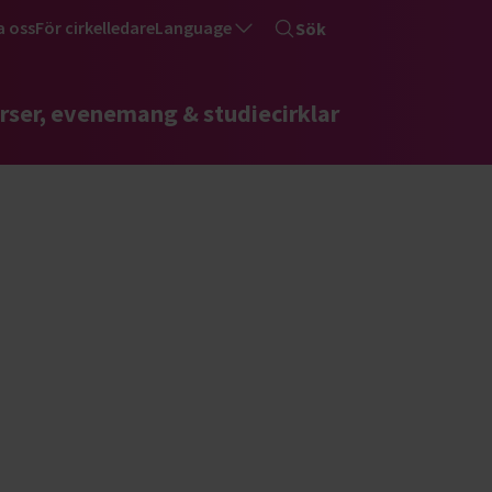
a oss
För cirkelledare
Language
Sök
rser, evenemang & studiecirklar