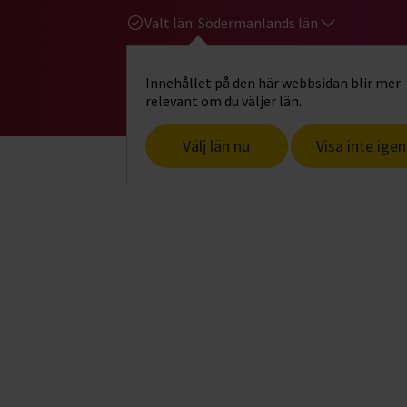
Valt län:
Södermanlands län
Innehållet på den här webbsidan blir mer
Hi
Gå till studiefrämjandets startsid
relevant om du väljer län.
Välj län nu
Visa inte igen