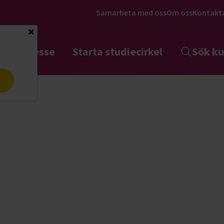
Samarbeta med oss
Om oss
Kontakt
Stäng
tta intresse
Starta studiecirkel
Sök ku
a