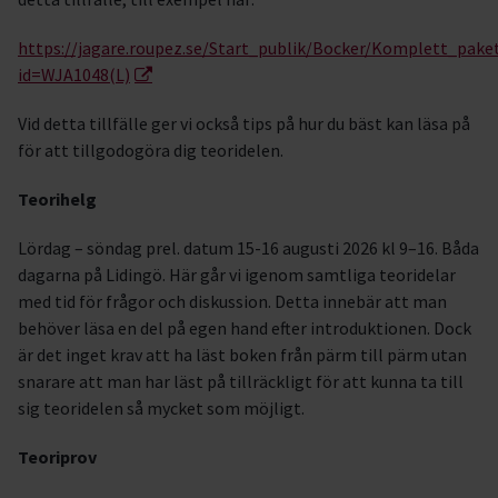
https://jagare.roupez.se/Start_publik/Bocker/Komplett_pake
id=WJA1048(L)
Vid detta tillfälle ger vi också tips på hur du bäst kan läsa på
för att tillgodogöra dig teoridelen.
Teorihelg
Lördag – söndag prel. datum 15-16 augusti 2026 kl 9–16. Båda
dagarna på Lidingö. Här går vi igenom samtliga teoridelar
med tid för frågor och diskussion. Detta innebär att man
behöver läsa en del på egen hand efter introduktionen. Dock
är det inget krav att ha läst boken från pärm till pärm utan
snarare att man har läst på tillräckligt för att kunna ta till
sig teoridelen så mycket som möjligt.
Teoriprov