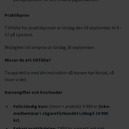
Praktikprov
Tillfälle för praktikprovet är lördag den 19 september kl 9 –
17 på Ljusterö.
Möjlighet till omprov är lördag 26 september.
Missar du ett tillfälle?
Ta upp detta med din instruktör då kursen har börjat, så
löser vi det.
Kursavgifter och Kostnader
Fullständig kurs:
(teori + praktik): 9 900 kr
(icke-
medlemmar i Jägareförbundet Lidingö 10 900
kr).
Enbart praktikdelen:
7 850 kr, oavsett antalet