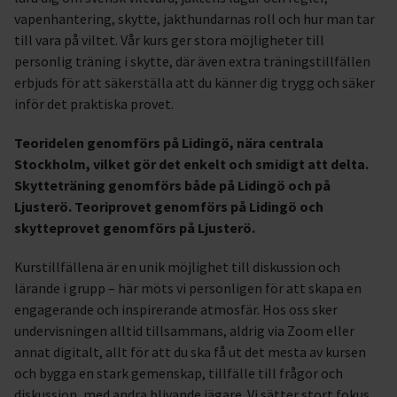
vapenhantering, skytte, jakthundarnas roll och hur man tar
till vara på viltet. Vår kurs ger stora möjligheter till
personlig träning i skytte, där även extra träningstillfällen
erbjuds för att säkerställa att du känner dig trygg och säker
inför det praktiska provet.
Teoridelen genomförs på Lidingö, nära centrala
Stockholm, vilket gör det enkelt och smidigt att delta.
Skytteträning genomförs både på Lidingö och på
Ljusterö. Teoriprovet genomförs på Lidingö och
skytteprovet genomförs på Ljusterö.
Kurstillfällena är en unik möjlighet till diskussion och
lärande i grupp – här möts vi personligen för att skapa en
engagerande och inspirerande atmosfär. Hos oss sker
undervisningen alltid tillsammans, aldrig via Zoom eller
annat digitalt, allt för att du ska få ut det mesta av kursen
och bygga en stark gemenskap, tillfälle till frågor och
diskussion, med andra blivande jägare. Vi sätter stort fokus