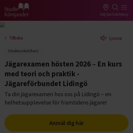
Gå till studiefrämjandets startsida
Välj län
Sök
Meny
Tillbaka
Lyssna
Studiecirkel/kurs
Jägarexamen hösten 2026 – En kurs
med teori och praktik -
Jägareförbundet Lidingö
Ta din jägarexamen hos oss på Lidingö – en
helhetsupplevelse för framtidens jägare!
Anmäl dig här