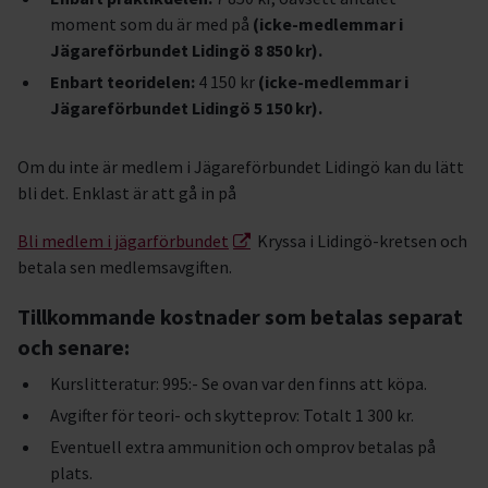
moment som du är med på
(icke-medlemmar i
Jägareförbundet Lidingö 8 850 kr).
Enbart teoridelen:
4 150 kr
(icke-medlemmar i
Jägareförbundet Lidingö 5 150 kr).
Om du inte är medlem i Jägareförbundet Lidingö kan du lätt
bli det. Enklast är att gå in på
Bli medlem i jägarförbundet
Kryssa i Lidingö-kretsen och
betala sen medlemsavgiften.
Tillkommande kostnader som betalas separat
och senare:
Kurslitteratur: 995:- Se ovan var den finns att köpa.
Avgifter för teori- och skytteprov: Totalt 1 300 kr.
Eventuell extra ammunition och omprov betalas på
plats.