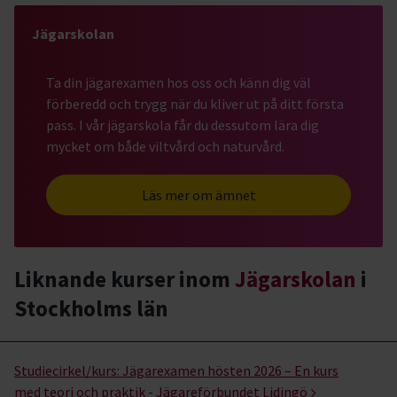
Jägarskolan
Ta din jägarexamen hos oss och känn dig väl
förberedd och trygg när du kliver ut på ditt första
pass. I vår jägarskola får du dessutom lära dig
mycket om både viltvård och naturvård.
Läs mer om ämnet
Liknande kurser inom
Jägarskolan
i
Stockholms län
Jägarskolan- kurser, studiecirklar & evenemang (6 rader)
Studiecirkel/kurs:
Jägarexamen hösten 2026 – En kurs
med teori och praktik - Jägareförbundet Lidingö