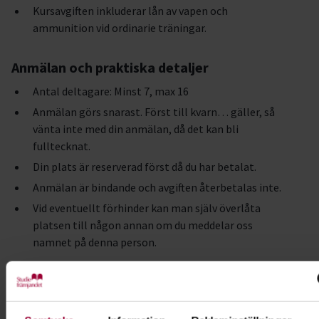
Kursavgiften inkluderar lån av vapen och
ammunition vid ordinarie träningar.
Anmälan och praktiska detaljer
Antal deltagare: Minst 7, max 16
Anmälan görs snarast. Först till kvarn… gäller, så
vänta inte med din anmälan, då det kan bli
fulltecknat.
Din plats är reserverad först då du har betalat.
Anmälan är bindande och avgiften återbetalas inte.
Vid eventuellt förhinder kan man själv överlåta
platsen till någon annan om du meddelar oss
namnet på denna person.
Tidigare deltagare säger:
”Jättebra upplägg” , ”Väldigt pedagogiskt och nyttigt”,