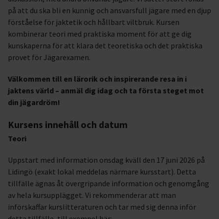
på att du ska bli en kunnig och ansvarsfull jägare med en djup
förståelse för jaktetik och hållbart viltbruk. Kursen
kombinerar teori med praktiska moment för att ge dig
kunskaperna för att klara det teoretiska och det praktiska
provet för Jägarexamen.
Välkommen till en lärorik och inspirerande resa in i
jaktens värld – anmäl dig idag och ta första steget mot
din jägardröm!
Kursens innehåll och datum
Teori
Uppstart med information onsdag kväll den 17 juni 2026 på
Lidingö (exakt lokal meddelas närmare kursstart). Detta
tillfälle ägnas åt övergripande information och genomgång
av hela kursupplägget. Vi rekommenderar att man
införskaffar kurslitteraturen och tar med sig denna inför
detta tillfälle, till exempel här: