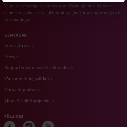
Vi är ett av Sveriges största studieförbund med ett brett
utbud av studiecirklar, utbildningar, kulturarrangemang och
föreläsningar.
GENVÄGAR
Kontakta oss
Press
Rapportera om missförhållanden
Våra anmälningsvillkor
Om webbplatsen
About Studiefrämjandet
FÖLJ OSS