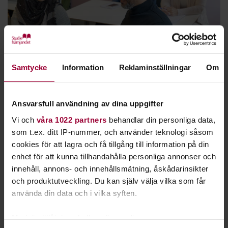
Ladda ned studieplanen
Samtycke
Information
Reklaminställningar
Om
Studieplan Starta förening
I Sverige finns det över 200 000 små och stora föreningar, och
Ansvarsfull användning av dina uppgifter
nya startar hela tiden! Vi på Studiefrämjandet vet vad
Vi och
våra 1022 partners
behandlar din personliga data,
föreningar betyder för människor och för demokratin.
som t.ex. ditt IP-nummer, och använder teknologi såsom
Oavsett vilket intresse er förening utgår ifrån; musik, katter,
cookies för att lagra och få tillgång till information på din
jämställdhet eller något helt annat, så är föreningen en del
enhet för att kunna tillhandahålla personliga annonser och
av något större
innehåll, annons- och innehållsmätning, åskådarinsikter
- en del av vårt demokratiska samhälle.
och produktutveckling. Du kan själv välja vilka som får
använda din data och i vilka syften.
I föreningslivet:
Med din tillåtelse skulle vi även vilja:
Samlas människor för aktiviteter och möten