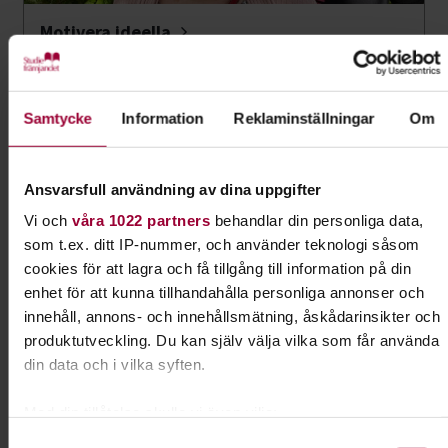
Motivera ideella
Samtycke
Information
Reklaminställningar
Om
Ansvarsfull användning av dina uppgifter
Vi och
våra 1022 partners
behandlar din personliga data,
som t.ex. ditt IP-nummer, och använder teknologi såsom
cookies för att lagra och få tillgång till information på din
enhet för att kunna tillhandahålla personliga annonser och
Starta förening
innehåll, annons- och innehållsmätning, åskådarinsikter och
produktutveckling. Du kan själv välja vilka som får använda
din data och i vilka syften.
Med din tillåtelse skulle vi även vilja:
Samla in information om din geografiska plats som
Samtyckesval