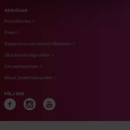
GENVÄGAR
Kontakta oss
Press
Rapportera om missförhållanden
Våra anmälningsvillkor
Om webbplatsen
About Studiefrämjandet
FÖLJ OSS
Följ oss på facebook
Följ oss på instagra
Följ oss på yout