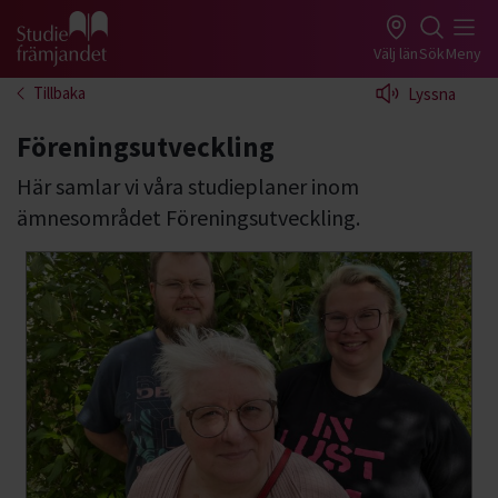
Gå till studiefrämjandets startsida
Välj län
Sök
Meny
Tillbaka
Lyssna
Föreningsutveckling
Här samlar vi våra studieplaner inom
ämnesområdet Föreningsutveckling.