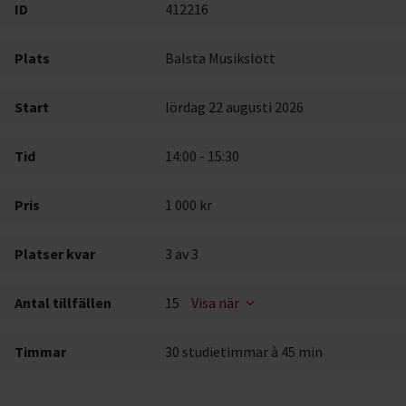
ID
412216
Plats
Balsta Musikslott
Start
lördag 22 augusti 2026
Tid
14:00 - 15:30
Pris
1 000 kr
Platser kvar
3
av 3
Antal tillfällen
15
Visa när
Timmar
30 studietimmar à 45 min