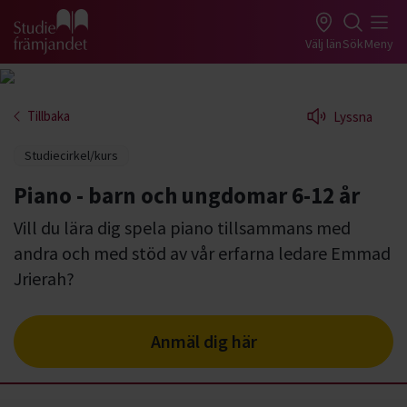
Gå till studiefrämjandets startsida
Välj län
Sök
Meny
Tillbaka
Lyssna
Studiecirkel/kurs
Piano - barn och ungdomar 6-12 år
Vill du lära dig spela piano tillsammans med
andra och med stöd av vår erfarna ledare Emmad
Jrierah?
Anmäl dig här