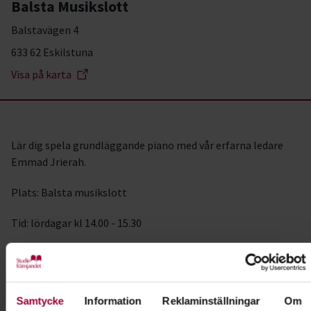
Balsta Musikslott
Balstavägen 4
633 62 Eskilstuna
Visa på karta
Lär dig spela grundläggande piano med vår erfarna ledare
Emmad Jrierah.
Plats: Balsta musikslott
Tid: lördagar kl 14.00 - 15.30
Pris: 1000kr/termin
Du är välkommen att anmäla dig via knappen ovan!
Samtycke
Information
Reklaminställningar
Om