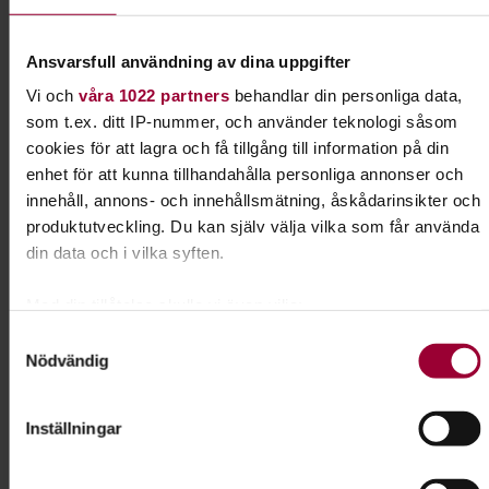
Kursledare
Emmad Jrierah
Ansvarsfull användning av dina uppgifter
Vi och
våra 1022 partners
behandlar din personliga data,
som t.ex. ditt IP-nummer, och använder teknologi såsom
Kontakt
cookies för att lagra och få tillgång till information på din
enhet för att kunna tillhandahålla personliga annonser och
Aleksandar Prodanovic
innehåll, annons- och innehållsmätning, åskådarinsikter och
Folkbildningsutvecklare
produktutveckling. Du kan själv välja vilka som får använda
Tillgänglighet & Jämlikhet
din data och i vilka syften.
Skicka e-post
016-15 93 31
Med din tillåtelse skulle vi även vilja:
Samla in information om din geografiska plats som
Samtyckesval
Nödvändig
kan ha en noggrannhet på upp till flera meter
Dela:
Facebook
LinkedIn
E-mail
Identifiera din enhet genom att aktivt skanna den för
specifika kännetecken (fingeravtryck)
Inställningar
Ta reda på mer om hur dina personliga uppgifter behandlas
Piano & keyboard
och ställ in dina preferenser i
detaljsektionen
. Du kan