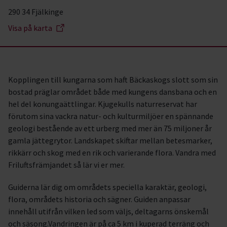
290 34 Fjälkinge
Visa på karta
Kopplingen till kungarna som haft Bäckaskogs slott som sin
bostad präglar området både med kungens dansbana och en
hel del konungaättlingar. Kjugekulls naturreservat har
förutom sina vackra natur- och kulturmiljöer en spännande
geologi bestående av ett urberg med mer än 75 miljoner år
gamla jättegrytor. Landskapet skiftar mellan betesmarker,
rikkärr och skog med en rik och varierande flora. Vandra med
Friluftsfrämjandet så lär vi er mer.
Guiderna lär dig om områdets speciella karaktär, geologi,
flora, områdets historia och sägner. Guiden anpassar
innehåll utifrån vilken led som väljs, deltagarns önskemål
och säsong.Vandringen är på ca 5 km i kuperad terräng och