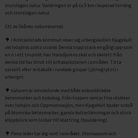
storslagen natur. Vandringen är på ca 5 km i kuperad terräng
och storslagen natur.
Ett av Skånes naturreservat.
🌳 I Kristianstads kommun reser sig urbergskullen Kjugekull
vid Ivösjöns södra strand. Denna topp stack en gång upp som
en ö i ett tropiskt hav. Havsdjurens skal och skelett från
denna tid har blivit till kritakalkstenen i området. Titta
särskilt efter kritakalk i rundade gropar (jättegrytor) i
urberget.
🌳 naturen är omväxlande med både enbuskklädda
betesmarker och bokskog. Från toppen väntar fina utsikter
över Ivösjön och Oppmannasjön, men Kjugekull bjuder också
på blomrika betesmarker, gamla kulturlämningar och stora
klippblock som lockar till klättring (bouldering).
🌳 Flera leder tar dig runt i området. Utemuseum och