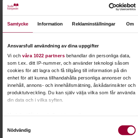
Kontakt
Samtycke
Information
Reklaminställningar
Om
Mari Graneskog
Ansvarsfull användning av dina uppgifter
Folkbildningsutvecklare Djur-
Natur
Vi och
våra 1022 partners
behandlar din personliga data,
som t.ex. ditt IP-nummer, och använder teknologi såsom
Skicka e-post
073-942 36 46
Visa mer
cookies för att lagra och få tillgång till information på din
enhet för att kunna tillhandahålla personliga annonser och
innehåll, annons- och innehållsmätning, åskådarinsikter och
produktutveckling. Du kan själv välja vilka som får använda
Dela:
Facebook
LinkedIn
E-mail
din data och i vilka syften.
Med din tillåtelse skulle vi även vilja:
Utforska din närnatur
Samla in information om din geografiska plats som
Samtyckesval
Nödvändig
kan ha en noggrannhet på upp till flera meter
Att uppleva naturen i all sin prakt och
Identifiera din enhet genom att aktivt skanna den för