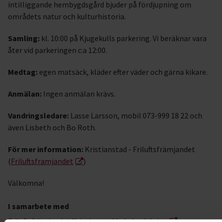
intilliggande hembygdsgård bjuder på fördjupning om
områdets natur och kulturhistoria.
Samling:
kl. 10:00 på Kjugekulls parkering. Vi beräknar vara
åter vid parkeringen c:a 12:00.
Medtag:
egen matsäck, kläder efter väder och gärna kikare.
Anmälan:
Ingen anmälan krävs.
Vandringsledare:
Lasse Larsson, mobil 073-999 18 22 och
även Lisbeth och Bo Roth.
För mer information:
Kristianstad - Friluftsfrämjandet
(
Friluftsframjandet
)
Välkomna!
I samarbete med
Friluftsfrämjandet Kristianstad Lokalavdelning