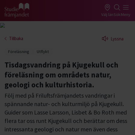
Gå till studiefrämjandets startsida
Välj län
Sök
Meny
Tillbaka
Lyssna
Föreläsning
Utflykt
Tisdagsvandring på Kjugekull och
föreläsning om områdets natur,
geologi och kulturhistoria.
Följ med på Friluftsfrämjandets vandringar i
spännande natur- och kulturmiljö på Kjugekull.
Guider som Lasse Larsson, Lisbet & Bo Roth med
flera tar oss runt Kjugekull och berättar om dess
intressanta geologi och natur men även dess