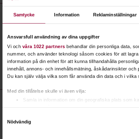
Föreläsning:
Flora och småkrypsgruppen med sakkunnig
Samtycke
Information
Reklaminställningar
ledare.
Plats
Hässleholm
Ansvarsfull användning av dina uppgifter
Datum
2026-08-13
Vi och
våra 1022 partners
behandlar din personliga data, som
Dag
torsdag 17:00 - 19:00
nummer, och använder teknologi såsom cookies för att lagra oc
information på din enhet för att kunna tillhandahålla personl
Antal tillfällen
0
innehåll, annons- och innehållsmätning, åskådarinsikter och 
Pris
Gratis
Du kan själv välja vilka som får använda din data och i vilka 
Med din tillåtelse skulle vi även vilja:
Föreläsning:
Fladdermusvandring i Torsebro med Stefan
Samla in information om din geografiska plats som k
Viktorsson
noggrannhet på upp till flera meter
Identifiera din enhet genom att aktivt skanna den för 
Samtyckesval
Plats
Kristianstad
Nödvändig
kännetecken (fingeravtryck)
Datum
2026-08-13
Ta reda på mer om hur dina personliga uppgifter behandlas och
preferenser i
detaljsektionen
. Du kan ändra eller dra tillbak