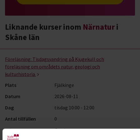
Liknande kurser inom
Närnatur
i
Skåne län
Närnatur- kurser, studiecirklar & evenemang (33 rader)
Föreläsning:
Tisdagsvandring på Kjugekull och
föreläsning om områdets natur, geologi och
kulturhistoria.
Plats
Fjälkinge
Datum
2026-08-11
Dag
tisdag 10:00 - 12:00
Antal tillfällen
0
Pris
Gratis