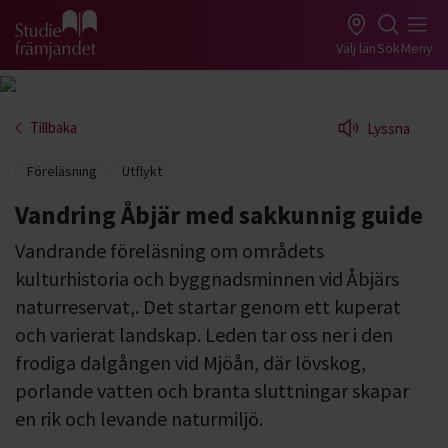
Gå till studiefrämjandets startsida
Välj län
Sök
Meny
Tillbaka
Lyssna
Föreläsning
Utflykt
Vandring Åbjär med sakkunnig guide
Vandrande föreläsning om områdets
kulturhistoria och byggnadsminnen vid Åbjärs
naturreservat,. Det startar genom ett kuperat
och varierat landskap. Leden tar oss ner i den
frodiga dalgången vid Mjöån, där lövskog,
porlande vatten och branta sluttningar skapar
en rik och levande naturmiljö.