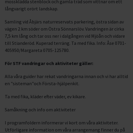
mossklädda stenblock och gamla träd som vittnar om ett
långvarigt orört landskap.
Samling vid Åbjärs naturreservats parkering, östra sidan av
vägen 2 km söder om Östra Sönnarslöv. Vandringen är cirka
7,5 km lång och tar oss ner i dalgången vid Mjöån och vidare
till Stianderöd. Kuperad terräng. Ta med fika. Info: Åse 0701-
405950/Margareta 0705-125780.
För STF vandringar och aktiviteter gäller:
Alla våra guider har rekat vandringarna innan och vi har alltid
en "sisteman"och Första-hjälpenkit.
Ta med fika, kläder efter väder, ev kikare.
Samåkning och info om aktiviteter
I programfoldern informerar vi kort om våra aktiviteter.
Utförligare information om våra arrangemang finner du på