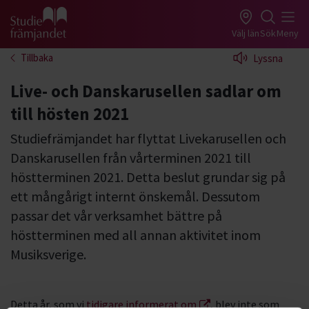
Gå till studiefrämjandets startsida
Välj län
Sök
Meny
Tillbaka
Lyssna
Live- och Danskarusellen sadlar om
till hösten 2021
Studiefrämjandet har flyttat Livekarusellen och
Danskarusellen från vårterminen 2021 till
höstterminen 2021. Detta beslut grundar sig på
ett mångårigt internt önskemål. Dessutom
passar det vår verksamhet bättre på
höstterminen med all annan aktivitet inom
Musiksverige.
Detta år, som vi
tidigare informerat om
, blev inte som