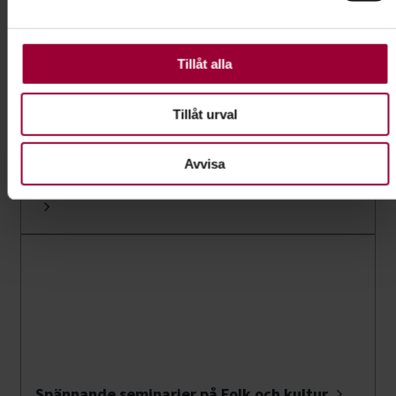
använder vi kakor (cookies) på vår webbplats. Vissa kakor
är nödvändiga för att webbplatsen ska fungera. Andra är
valbara.
Tillåt alla
Tillåt urval
Avvisa
Dödskarusellen – Metal mot psykisk ohälsa
Spännande seminarier på Folk och kultur