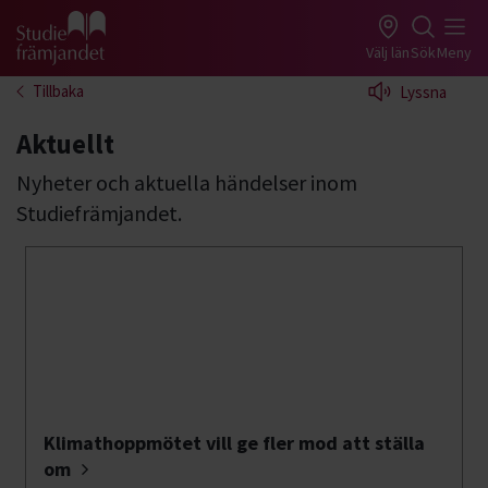
Gå till studiefrämjandets startsida
Välj län
Sök
Meny
Tillbaka
Lyssna
Aktuellt
Nyheter och aktuella händelser inom
Studiefrämjandet.
Klimathoppmötet vill ge fler mod att ställa
om