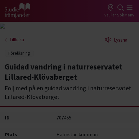
Gå till studiefrämjandets startsida
Välj län
Sök
Meny
Tillbaka
Lyssna
Föreläsning
Guidad vandring i naturreservatet
Lillared-Klövaberget
Följ med på en guidad vandring i naturreservatet
Lillared-Klövaberget
ID
707455
Plats
Halmstad kommun