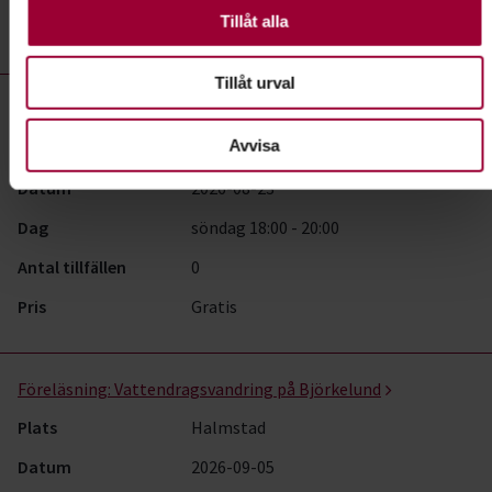
valbara.
Tillåt alla
Pris
Gratis
Tillåt urval
Föreläsning:
Paddling Knäred-Hjörnered
Avvisa
Plats
Laholm
Datum
2026-08-23
Dag
söndag 18:00 - 20:00
Antal tillfällen
0
Pris
Gratis
Föreläsning:
Vattendragsvandring på Björkelund
Plats
Halmstad
Datum
2026-09-05