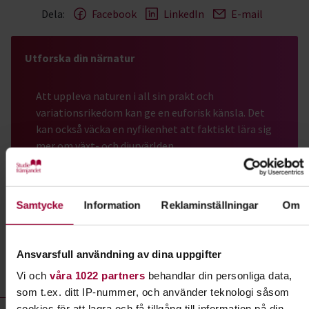
Dela:
Facebook
LinkedIn
E-mail
Utforska din närnatur
Att uppleva naturen i all sin prakt och
variationsrikedom kan ge en euforisk känsla. Det
kan också väcka en nyfikenhet att faktiskt lära sig
mer om växt- och djurvärlden.
Läs mer om ämnet
Samtycke
Information
Reklaminställningar
Om
Liknande kurser inom
Närnatur
i
Ansvarsfull användning av dina uppgifter
Hallands län
Vi och
våra 1022 partners
behandlar din personliga data,
som t.ex. ditt IP-nummer, och använder teknologi såsom
Närnatur- kurser, studiecirklar & evenemang (6 rader)
cookies för att lagra och få tillgång till information på din