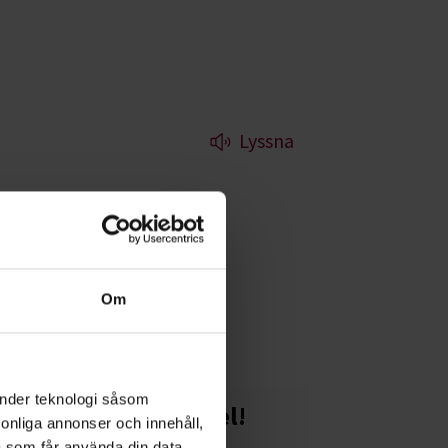
Lyssna
r om hur
Om
änder teknologi såsom
Starta en studiecirkel!
rsonliga annonser och innehåll,
a som får använda din data