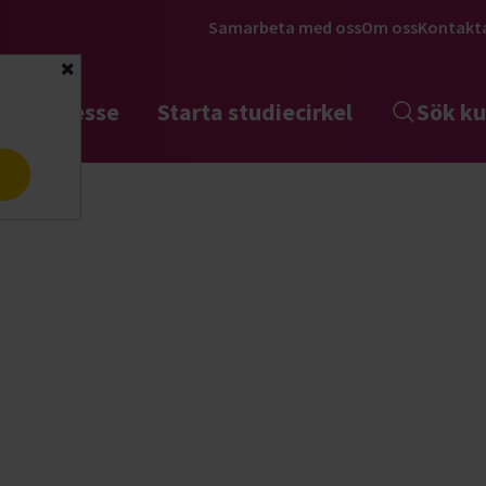
Samarbeta med oss
Om oss
Kontakt
Stäng
tta intresse
Starta studiecirkel
Sök ku
a