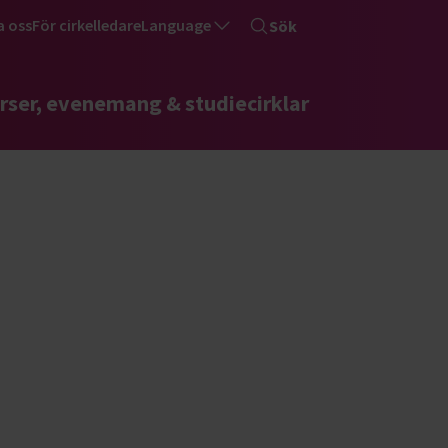
a oss
För cirkelledare
Language
Sök
rser, evenemang & studiecirklar