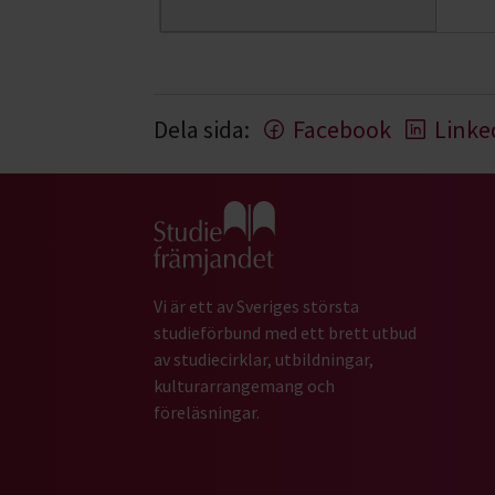
Dela sida:
Facebook
Linke
Gå till studiefrämjandets startsida
Vi är ett av Sveriges största
studieförbund med ett brett utbud
av studiecirklar, utbildningar,
kulturarrangemang och
föreläsningar.