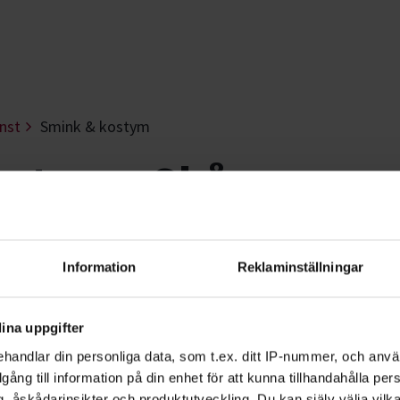
nst
Smink & kostym
ostym - Skåne
 och filmens magiska värld? Lär dig me
Information
Reklaminställningar
om smink och kostym.
ina uppgifter
ym på ditt sätt. Kanske har du en
handlar din personliga data, som t.ex. ditt IP-nummer, och anv
illgång till information på din enhet för att kunna tillhandahålla pe
Bara fantasin sätter gränser.
, åskådarinsikter och produktutveckling. Du kan själv välja vilk