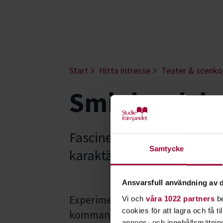
Start
Hitta intresse
Teater & scenko
Smink och k
Fascineras du av teaterns
Samtycke
karaktärerna blir till gen
Ansvarsfull användning av d
Experimentera med smink och kost
Vi och
våra 1022 partners
be
cookies för att lagra och få t
kommande föreställning på gång? 
annons- och innehållsmätning