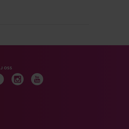
J OSS
Följ oss på facebook
Följ oss på instagram
Följ oss på youtub