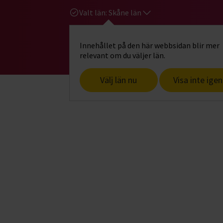
Valt län:
Skåne län
Innehållet på den här webbsidan blir mer
Hi
Gå till studiefrämjandets startsid
relevant om du väljer län.
Välj län nu
Visa inte igen