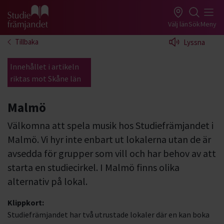
Gå till studiefrämjandets startsida
Välj län
Sök
Meny
Tillbaka
Lyssna
Innehållet i artikeln
riktas mot Skåne län
Malmö
Välkomna att spela musik hos Studiefrämjandet i
Malmö. Vi hyr inte enbart ut lokalerna utan de är
avsedda för grupper som vill och har behov av att
starta en studiecirkel. I Malmö finns olika
alternativ på lokal.
Klippkort:
Studiefrämjandet har två utrustade lokaler där en kan boka