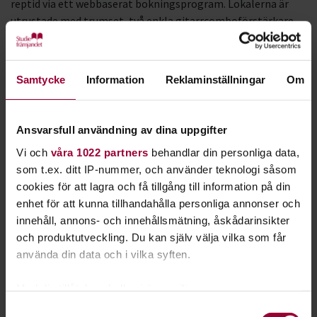
reptid via ett webbaserat bokningsprogram. Lokalerna är
utrustade med trumset, två enkla gitarrcomboförstärkare,
basförstärkare och sånganläggning. Gitarrer, bas,
trumstockar, mikrofoner och kablar finns att låna i
receptionen. Fungerar lite som i en tvättstuga, boka tid-
Samtycke
Information
Reklaminställningar
Om
repa-boka ny tid.
Pris: 800 kr/10 rep (ej per person utan totalt för bandet)
Fasta tider i replokal varje vecka:
Ansvarsfull användning av dina uppgifter
I lokalen finns trummor, förstärkare, digitalpiano och
Vi och
våra 1022 partners
behandlar din personliga data,
sånganläggning. Gitarrer, bas,
som t.ex. ditt IP-nummer, och använder teknologi såsom
key board, mikrofoner finns att låna.
cookies för att lagra och få tillgång till information på din
Pris: 1 tid/vecka 650 kr/månad, 2 tid/vecka 850 kr/månad
enhet för att kunna tillhandahålla personliga annonser och
Fast lokal
innehåll, annons- och innehållsmätning, åskådarinsikter
Studiefrämjandet har ett antal replokaler där en kan hyra in
och produktutveckling. Du kan själv välja vilka som får
sig. Storleken på rummen varierar mellan 20-27 m2. Lokalen
använda din data och i vilka syften.
delas alltid med minst ett annat band.
Varje lokal är separat larmad och en har tillgång till lokalen
Med din tillåtelse skulle vi även vilja:
dygnet runt. Ni bör ha en komplett utrustning inklusive
Samla in information om din geografiska plats
sånganläggning. Ni bör även teckna en egen
Samtyckesval