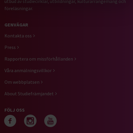
utbud av studiecirklar, utbildningar, kulturarrangemang och
föreläsningar.
GENVÄGAR
Kontakta oss
Press
Rapportera om missförhållanden
Våra anmälningsvillkor
Om webbplatsen
About Studiefrämjandet
FÖLJ OSS
Följ oss på facebook
Följ oss på instagra
Följ oss på yout