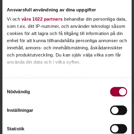
på att utforska kulturen på en annan kontinent?
Ansvarsfull användning av dina uppgifter
Hos Studiefrämjandet kan du upptäcka världen.
Vi och
våra 1022 partners
behandlar din personliga data,
Förbered dig inför drömresan eller läs mer om ditt
som t.ex. ditt IP-nummer, och använder teknologi såsom
favoritland. Genom att starta en studiecirkel hos oss lär du
cookies för att lagra och få tillgång till information på din
dig, tillsammans med andra, mer om andra länders kultur
enhet för att kunna tillhandahålla personliga annonser och
och historia.
innehåll, annons- och innehållsmätning, åskådarinsikter
och produktutveckling. Du kan själv välja vilka som får
Det är inte alltid nödvändigt att resa för att upptäcka nya
använda din data och i vilka syften.
länder. Men om du ska tillbringa tid i ett annat land kan det
vara roligt och nyttigt att lära sig mer om det landet innan
Med din tillåtelse skulle vi även vilja:
du reser.
Samla in information om din geografiska plats
Samtyckesval
Nödvändig
som kan ha en noggrannhet på upp till flera meter
Identifiera din enhet genom att aktivt skanna den
för specifika kännetecken (fingeravtryck)
Inställningar
Ta reda på mer om hur dina personliga uppgifter
behandlas och ställ in dina preferenser i
detaljsektionen
.
Dela:
Facebook
LinkedIn
E-mail
Statistik
Du kan ändra eller dra tillbaka ditt samtycke när som