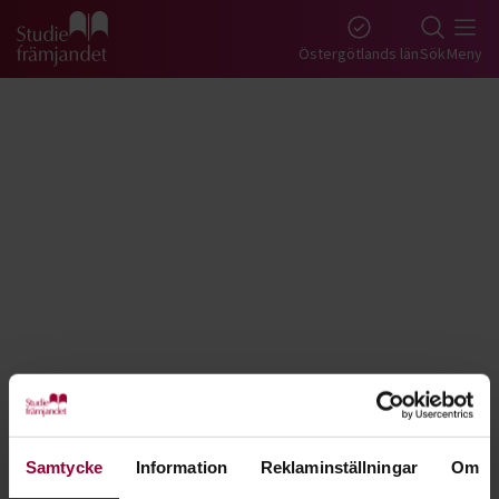
Gå till studiefrämjandets startsida
Östergötlands län
Sök
Meny
Tillbaka
Lyssna
Tyska - Östergötland
Samtycke
Information
Reklaminställningar
Om
Lär dig skriva och prata tyska. För dig som är