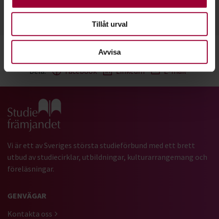
054-202 18 87
Läs mer
Tillåt urval
Avvisa
Dela:
Facebook
LinkedIn
E-mail
Gå till studiefrämjandets startsida
Vi är ett av Sveriges största studieförbund med ett brett
utbud av studiecirklar, utbildningar, kulturarrangemang och
föreläsningar.
GENVÄGAR
Kontakta oss