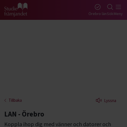
Gå till studiefrämjandets startsida
Örebro län
Sök
Meny
Tillbaka
Lyssna
LAN - Örebro
Koppla ihop dig med vänner och datorer och