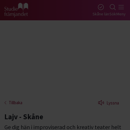
Gå till studiefrämjandets startsida
Skåne län
Sök
Meny
Tillbaka
Lyssna
Lajv - Skåne
Ge dig hän i improviserad och kreativ teater helt