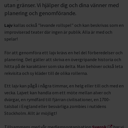
utan gränser. Vi hjälper dig och dina vänner med
planering och genomförande.
Lajv
kallas också "levande rollspel" och kan beskrivas som en
improviserad teater där ingen är publik. Alla är med och
spelar!
För att genomföra ett lajv krävs en hel del förberedelser och
planering. Det gäller att skriva en övergripande historia och
hitta på de karaktärer som ska delta. Man behöver också leta
rekvisita och sy kläder till de olika rollerna.
Ett lajv kan pågå i några timmar, en helg eller till och med en
vecka. Lajvet kan handla om ett möte mellan alver och
dvärgar, en rymdfärd till fjärran civilisationer, en 1700-
talsbal i England eller besvärliga zombies i nutidens
Stockholm. Allt är möjligt!
Tillsammans med vår medlemsorganisation
Sverok
har vi