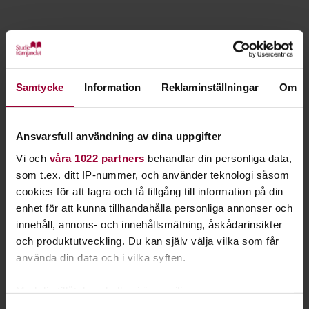
Samtycke
Information
Reklaminställningar
Om
Ansvarsfull användning av dina uppgifter
Isis Wikén
Vi och
våra 1022 partners
behandlar din personliga data,
Folkbildningsutvecklare Kultur - Natur
som t.ex. ditt IP-nummer, och använder teknologi såsom
Skicka e-post
cookies för att lagra och få tillgång till information på din
073-337 14 00
Läs mer
enhet för att kunna tillhandahålla personliga annonser och
innehåll, annons- och innehållsmätning, åskådarinsikter
och produktutveckling. Du kan själv välja vilka som får
använda din data och i vilka syften.
Med din tillåtelse skulle vi även vilja: