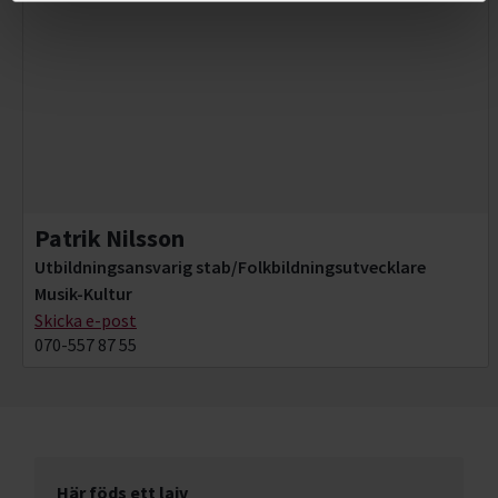
Patrik Nilsson
Utbildningsansvarig stab/Folkbildningsutvecklare
Musik-Kultur
Skicka e-post
070-557 87 55
Här föds ett lajv