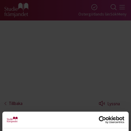
Gå till studiefrämjandets startsida
Östergötlands län
Sök
Meny
Tillbaka
Lyssna
Figurmålning - Östergötland
Här har du en riktigt kreativ hobby. Lär dig att