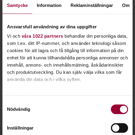
måla spelfigurer med smart teknik och kreativ
Samtycke
Information
Reklaminställningar
Om
fantasi.
I en studiecirkel inom
figurmålning
provar du olika tekniker
Ansvarsfull användning av dina uppgifter
som förenklar och förbättrar din målning. Låt fantasin flöda
Vi och
våra 1022 partners
behandlar din personliga data,
och bejaka idéerna som kommer medan du målar.
som t.ex. ditt IP-nummer, och använder teknologi såsom
cookies för att lagra och få tillgång till information på din
Modellerna och figurerna kan vara historiska, realistiska
enhet för att kunna tillhandahålla personliga annonser och
eller fantasyorienterade. Hitta just dina favoritfigurer.
innehåll, annons- och innehållsmätning, åskådarinsikter
och produktutveckling. Du kan själv välja vilka som får
Figurmålning kan utövas både enskilt och grupp. Genom att
använda din data och i vilka syften.
måla tillsammans kan ni lära er målningstekniker av
varandra. Ni kan också diskutera saker som material och
Med din tillåtelse skulle vi även vilja:
färger.
Samla in information om din geografiska plats
Samtyckesval
Nödvändig
Studiefrämjandet hjälper er med allt ifrån lokal och
som kan ha en noggrannhet på upp till flera meter
administration till ledarskapsutbildningar.
Identifiera din enhet genom att aktivt skanna den
för specifika kännetecken (fingeravtryck)
Inställningar
Ta reda på mer om hur dina personliga uppgifter