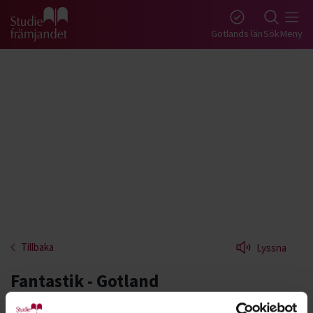
Gå till studiefrämjandets startsida
Gotlands län
Sök
Meny
Tillbaka
Lyssna
Fantastik - Gotland
I fantastikens värld pratar du om din favoritbok,