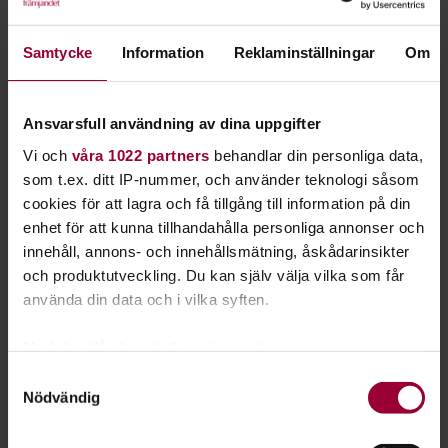
film eller serie. Varför inte bilda ett Game of
Thrones-sällskap eller en Harry Potter-klubb?
Samtycke
Information
Reklaminställningar
Om
Starta en studiecirkel i
fantastik
och diskutera ​böcker, ​spel,
filmer ​och ​serier. Kanske ​vill du fördjupa dig i ​relationerna ​i ​
Ansvarsfull användning av dina uppgifter
Sagan om ringen, fundera över vampyrers egenskaper ​eller ​
Vi och
våra 1022 partners
behandlar din personliga data,
jämföra vårt samhälle med en postapokalyptisk film? Allt är
som t.ex. ditt IP-nummer, och använder teknologi såsom
möjligt!
cookies för att lagra och få tillgång till information på din
enhet för att kunna tillhandahålla personliga annonser och
Fantasy
,
science fiction
och
skräck
är de tre största
innehåll, annons- och innehållsmätning, åskådarinsikter
genrerna inom fantastiken, men det finns även subgrupper.
och produktutveckling. Du kan själv välja vilka som får
Det kan handa om superhjältar, alternativa verkligheter eller
använda din data och i vilka syften.
zombieattacker.
Med din tillåtelse skulle vi även vilja:
Inom spelkultur samarbetar vi med
Sverok
. Vi hjälper dig
och dina kompisar att få igång samtalen. Vi har också
Samla in information om din geografiska plats
Samtyckesval
Nödvändig
lokaler, material och lär er hur ni startar en förening.
som kan ha en noggrannhet på upp till flera meter
Identifiera din enhet genom att aktivt skanna den
för specifika kännetecken (fingeravtryck)