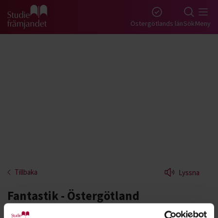
Gå till studiefrämjandets startsida
Östergötlands län
Sök
Meny
Tillbaka
Lyssna
Fantastik - Östergötland
I fantastikens värld pratar du om din favoritbok,