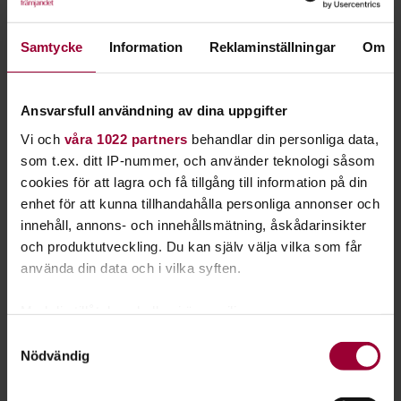
film eller serie. Varför inte bilda ett Game of
Thrones-sällskap eller en Harry Potter-klubb?
Samtycke
Information
Reklaminställningar
Om
Starta en studiecirkel i
fantastik
och diskutera ​böcker, ​spel,
filmer ​och ​serier. Kanske ​vill du fördjupa dig i ​relationerna ​i ​
Ansvarsfull användning av dina uppgifter
Sagan om ringen, fundera över vampyrers egenskaper ​eller ​
Vi och
våra 1022 partners
behandlar din personliga data,
jämföra vårt samhälle med en postapokalyptisk film? Allt är
som t.ex. ditt IP-nummer, och använder teknologi såsom
möjligt!
cookies för att lagra och få tillgång till information på din
enhet för att kunna tillhandahålla personliga annonser och
Fantasy
,
science fiction
och
skräck
är de tre största
innehåll, annons- och innehållsmätning, åskådarinsikter
genrerna inom fantastiken, men det finns även subgrupper.
och produktutveckling. Du kan själv välja vilka som får
Det kan handa om superhjältar, alternativa verkligheter eller
använda din data och i vilka syften.
zombieattacker.
Med din tillåtelse skulle vi även vilja:
Inom spelkultur samarbetar vi med
Sverok
. Vi hjälper dig
och dina kompisar att få igång samtalen. Vi har också
Samla in information om din geografiska plats
Samtyckesval
Nödvändig
lokaler, material och lär er hur ni startar en förening.
som kan ha en noggrannhet på upp till flera meter
Identifiera din enhet genom att aktivt skanna den
för specifika kännetecken (fingeravtryck)