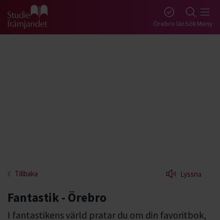
Gå till studiefrämjandets startsida
Örebro län
Sök
Meny
Tillbaka
Lyssna
Fantastik - Örebro
I fantastikens värld pratar du om din favoritbok,