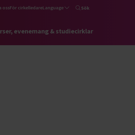
a oss
För cirkelledare
Language
Sök
rser, evenemang & studiecirklar