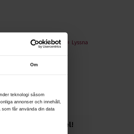
Lyssna
Om
strategier. Öva upp
änder teknologi såsom
rsonliga annonser och innehåll,
a som får använda din data
Starta en studiecirkel!