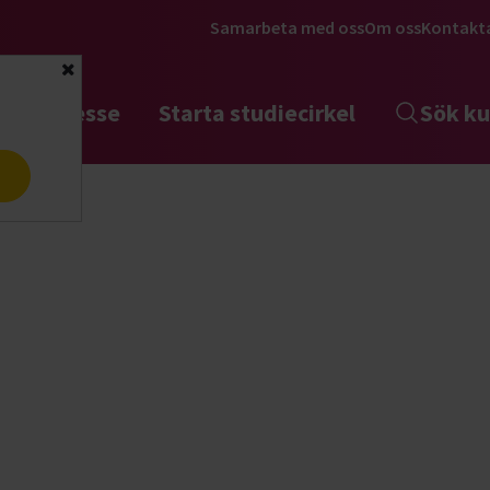
Samarbeta med oss
Om oss
Kontakt
Stäng
tta intresse
Starta studiecirkel
Sök ku
a