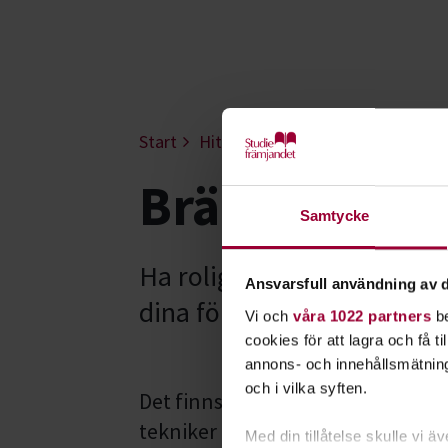
Start
Hitta intresse
Spelkultur
Brä
Brädspel - Ö
Samtycke
Ha roligt med brädspel och
Ansvarsfull användning av d
dina förmågor och hitta dit
Vi och
våra 1022 partners
be
cookies för att lagra och få t
annons- och innehållsmätning
och i vilka syften.
Det finns en uppsjö av olika bräd
tekniker att bemästra spelen på.
Med din tillåtelse skulle vi äve