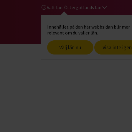
Valt län:
Östergötlands län
Innehållet på den här webbsidan blir mer
Hi
Gå till studiefrämjandets startsid
relevant om du väljer län.
Välj län nu
Visa inte igen