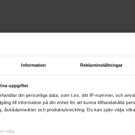
dspel
stergötland
Information
Reklaminställningar
 lär dig samtidigt problemlösning och 
ina uppgifter
t favoritspel.
handlar din personliga data, som t.ex. ditt IP-nummer, och anv
illgång till information på din enhet för att kunna tillhandahålla pe
, åskådarinsikter och produktutveckling. Du kan själv välja vilk
spel och minst lika många strategier och
 Genom att prova dig fram och diskutera
n vilja: