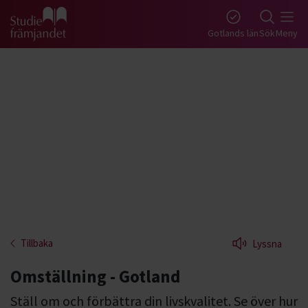
Gå till studiefrämjandets startsida
Gotlands län
Sök
Meny
Tillbaka
Lyssna
Omställning - Gotland
Ställ om och förbättra din livskvalitet. Se över hur