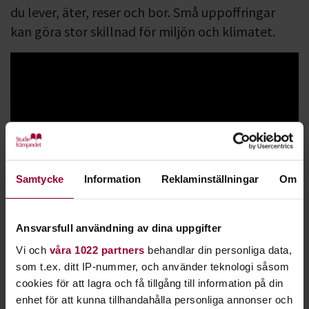
du lever, äter, reser och bor. Små uppoffringar
kan göra stor skillnad för miljön och klimatet.
Samtycke
Information
Reklaminställningar
Om
Lär dig vad
hållbar utveckling
betyder och hur du ställer om
till en sådan. En hållbar livsstil kan innefatta mat, boende,
transport och inköp. Är du beredd att förändra dina vanor?
Ansvarsfull användning av dina uppgifter
Hjälp oss att sprida kunskap om klimathotet och andra
Vi och
våra 1022 partners
behandlar din personliga data,
miljöfrågor. Tillsammans kan vi styra om inriktningen till
som t.ex. ditt IP-nummer, och använder teknologi såsom
det bättre.
cookies för att lagra och få tillgång till information på din
enhet för att kunna tillhandahålla personliga annonser och