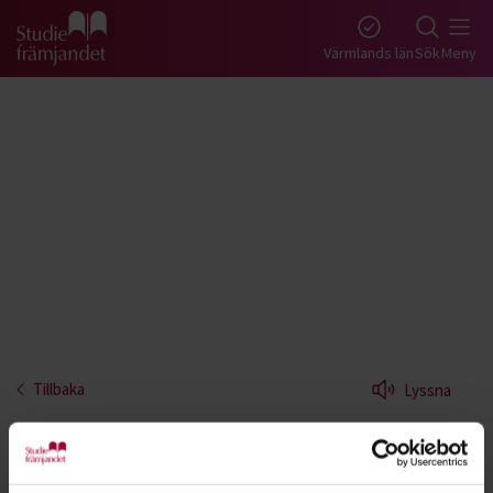
Gå till studiefrämjandets startsida
Värmlands län
Sök
Meny
Tillbaka
Lyssna
Svenska i naturen - Värmland
Svenska i naturen är en studiecirkel för dig som är