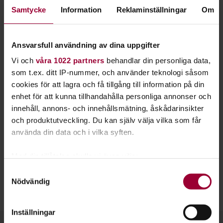
nyanländ till Sverige. Du lär dig mer om den
Samtycke
Information
Reklaminställningar
Om
svenska naturen och övar samtidigt på din
svenska.
Ansvarsfull användning av dina uppgifter
Följ med oss ut i skogen! Genom
Svenska i naturen
lär du dig
Vi och
våra 1022 partners
behandlar din personliga data,
svenska, men också mycket om djur och växter. Samtidigt får
som t.ex. ditt IP-nummer, och använder teknologi såsom
du njuta av den vackra miljön och naturen.
cookies för att lagra och få tillgång till information på din
enhet för att kunna tillhandahålla personliga annonser och
Att lära sig ett språk är ofta enklast och roligast i ett
innehåll, annons- och innehållsmätning, åskådarinsikter
naturligt sammanhang - när där det man talar om faktiskt
och produktutveckling. Du kan själv välja vilka som får
finns att ta på. Här får du verkligen uppleva det!
använda din data och i vilka syften.
Svenska i naturen utgår ifrån en studieplan som vi på
Med din tillåtelse skulle vi även vilja:
Studiefrämjandet tagit fram tillsammans med
Nynäshamns
Samla in information om din geografiska plats
Samtyckesval
Naturskola
.
Nödvändig
som kan ha en noggrannhet på upp till flera meter
Identifiera din enhet genom att aktivt skanna den
Läs mer om studieplanen här!
för specifika kännetecken (fingeravtryck)
Inställningar
Ta reda på mer om hur dina personliga uppgifter