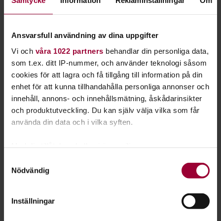
Samtycke
Information
Reklaminställningar
Om
Utöver de sex studiecirklarna för föräldrar i ett nytt land, har
vi ytterligare tre cirklar som vänder sig direkt till
asylsökande. Frågeställningarna i dessa studiecirklar är
Ansvarsfull användning av dina uppgifter
översatta till dari, tigrinja, arabiska och engelska.
Vi och
våra 1022 partners
behandlar din personliga data,
som t.ex. ditt IP-nummer, och använder teknologi såsom
Vi har också tre fördjupningscirklar som handlar om att
cookies för att lagra och få tillgång till information på din
vänta och föda barn i Sverige. Där pratar vi också om barn
enhet för att kunna tillhandahålla personliga annonser och
med särskilda behov samt hur vi i Sverige ser på flickor och
innehåll, annons- och innehållsmätning, åskådarinsikter
pojkar.
och produktutveckling. Du kan själv välja vilka som får
använda din data och i vilka syften.
Följ med till Älskade barn i Enköping
Med din tillåtelse skulle vi även vilja:
Samla in information om din geografiska plats
Samtyckesval
Nödvändig
som kan ha en noggrannhet på upp till flera meter
Identifiera din enhet genom att aktivt skanna den
för specifika kännetecken (fingeravtryck)
Inställningar
Ta reda på mer om hur dina personliga uppgifter
behandlas och ställ in dina preferenser i
detaljsektionen
.