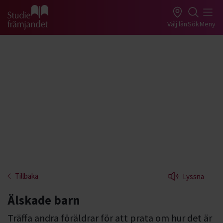
Gå till studiefrämjandets startsida
Välj län
Sök
Meny
Tillbaka
Lyssna
Älskade barn
Träffa andra föräldrar för att prata om hur det är