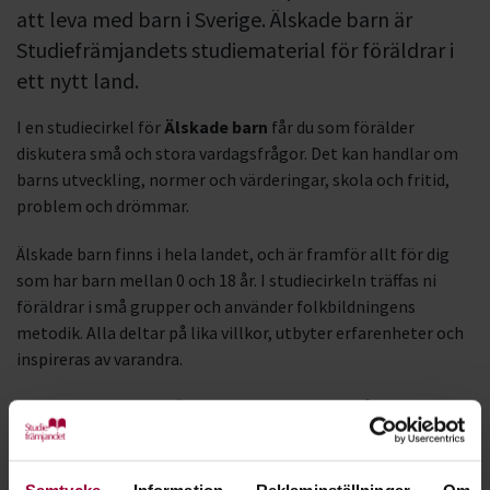
att leva med barn i Sverige. Älskade barn är
Studiefrämjandets studiematerial för föräldrar i
ett nytt land.
I en studiecirkel för
Älskade barn
får du som förälder
diskutera små och stora vardagsfrågor. Det kan handlar om
barns utveckling, normer och värderingar, skola och fritid,
problem och drömmar.
Älskade barn finns i hela landet, och är framför allt för dig
som har barn mellan 0 och 18 år. I studiecirkeln träffas ni
föräldrar i små grupper och använder folkbildningens
metodik. Alla deltar på lika villkor, utbyter erfarenheter och
inspireras av varandra.
Studiematerialet för Älskade barn är baserat på
FN:s
barnkonvention
. Frågeställningarna i studiecirklarna finns
översatta till somaliska och arabiska.