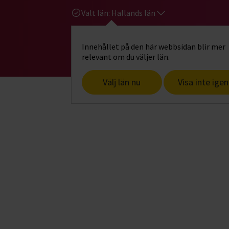
Valt län:
Hallands län
Innehållet på den här webbsidan blir mer
Hi
Gå till studiefrämjandets startsid
relevant om du väljer län.
Välj län nu
Visa inte igen