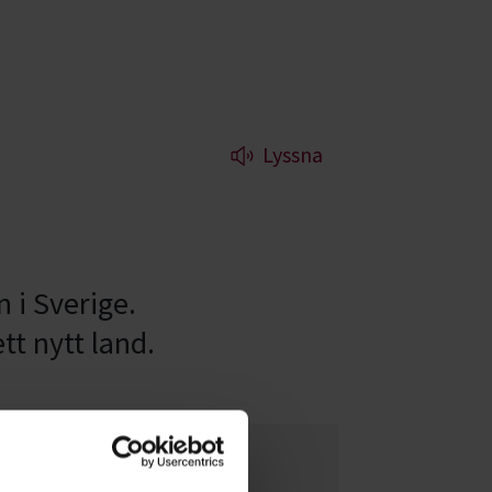
Lyssna
n i Sverige.
tt nytt land.
Älskade barn