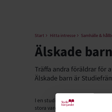
Start
Hitta intresse
Samhälle & hållb
Älskade barn
Träffa andra föräldrar för 
Älskade barn är Studiefrämj
I en studiecirkel för
Älskade barn
stora vardagsfrågor. Det kan han