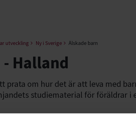
ar utveckling
Ny i Sverige
Älskade barn
 - Halland
att prata om hur det är att leva med bar
andets studiematerial för föräldrar i e
får du som förälder diskutera små och
dlar om barns utveckling, normer och