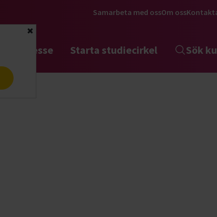
Samarbeta med oss
Om oss
Kontakt
Stäng
tta intresse
Starta studiecirkel
Sök ku
a