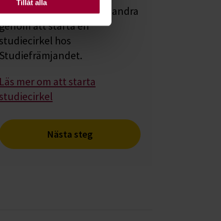
Tillåt alla
Lär dig tillsammans med andra
genom att starta en
studiecirkel hos
Studiefrämjandet.
Läs mer om att starta
studiecirkel
Nästa steg