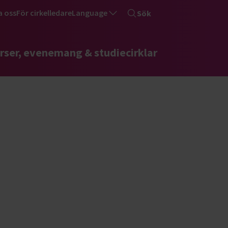
a oss
För cirkelledare
Language
Sök
rser, evenemang & studiecirklar