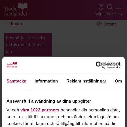
Gå till studiefrämjandets startsida
Välj län
Sök
Meny
Tillbaka
Lyssna
Innehållet i artikeln
riktas mot Hallands
län
Fåglar
Är du intresserad av fåglar- då är
Samtycke
Information
Reklaminställningar
Om
Studiefrämjandet det perfekta valet. Vi
samarbetar med alla lokalföreningarna i Halland
Ansvarsfull användning av dina uppgifter
I Halland finns det lokala ornitologiska föreningar i
Vi och
våra 1022 partners
behandlar din personliga data,
Varberg
Falkenberg
och
Halmstad
som t.ex. ditt IP-nummer, och använder teknologi såsom
cookies för att lagra och få tillgång till information på din
På fyrplatsen Nidingen väster om Kungsbacka driver