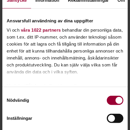
Samtycke
Information
Reklaminställningar
Om
Utöver de sex studiecirklarna för föräldrar i ett nytt land, har
vi ytterligare tre cirklar som vänder sig direkt till
asylsökande. Frågeställningarna i dessa studiecirklar är
Ansvarsfull användning av dina uppgifter
översatta till dari, tigrinja, arabiska och engelska.
Vi och
våra 1022 partners
behandlar din personliga data,
som t.ex. ditt IP-nummer, och använder teknologi såsom
Vi har också tre fördjupningscirklar som handlar om att
cookies för att lagra och få tillgång till information på din
vänta och föda barn i Sverige. Där pratar vi också om barn
enhet för att kunna tillhandahålla personliga annonser och
med särskilda behov samt hur vi i Sverige ser på flickor och
innehåll, annons- och innehållsmätning, åskådarinsikter
pojkar.
och produktutveckling. Du kan själv välja vilka som får
använda din data och i vilka syften.
Följ med till Älskade barn i Enköping
Med din tillåtelse skulle vi även vilja:
Samla in information om din geografiska plats
Samtyckesval
Nödvändig
som kan ha en noggrannhet på upp till flera meter
Identifiera din enhet genom att aktivt skanna den
för specifika kännetecken (fingeravtryck)
Inställningar
Ta reda på mer om hur dina personliga uppgifter
behandlas och ställ in dina preferenser i
detaljsektionen
.