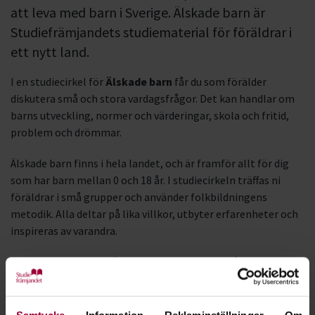
att leva med barn i Sverige. Älskade barn är
Studiefrämjandets studiematerial för föräldrar i
ett nytt land.
I en studiecirkel för
Älskade barn
får du som förälder
diskutera små och stora vardagsfrågor. Det kan handlar om
barns utveckling, normer och värderingar, skola och fritid,
problem och drömmar.
Älskade barn finns i hela landet, och är framför allt för dig
som har barn mellan 0 och 18 år. I studiecirkeln träffas ni
föräldrar i små grupper och använder folkbildningens
metodik. Alla deltar på lika villkor, utbyter erfarenheter och
inspireras av varandra.
Studiematerialet för Älskade barn är baserat på
FN:s
barnkonvention
. Frågeställningarna i studiecirklarna finns
översatta till somaliska och arabiska.