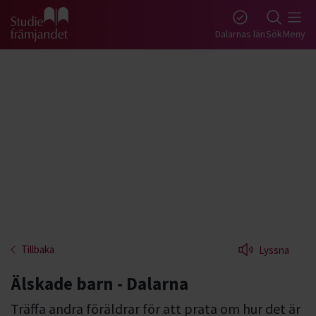
Gå till studiefrämjandets startsida
Dalarnas län
Sök
Meny
Tillbaka
Lyssna
Älskade barn - Dalarna
Träffa andra föräldrar för att prata om hur det är