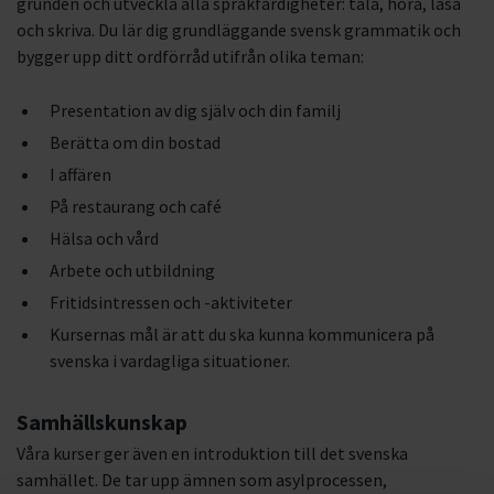
grunden och utveckla alla språkfärdigheter: tala, höra, läsa
och skriva. Du lär dig grundläggande svensk grammatik och
bygger upp ditt ordförråd utifrån olika teman:
Presentation av dig själv och din familj
Berätta om din bostad
I affären
På restaurang och café
Hälsa och vård
Arbete och utbildning
Fritidsintressen och -aktiviteter
Kursernas mål är att du ska kunna kommunicera på
svenska i vardagliga situationer.
Samhällskunskap
Våra kurser ger även en introduktion till det svenska
samhället. De tar upp ämnen som asylprocessen,