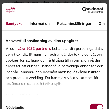
utbildningssystemet, arbetsmarknaden, vård och hälsa och
information om olika myndigheter. Du som deltagare kan
också ställa frågor och föreslå ämnen som kursen ska ta upp.
Samtycke
Information
Reklaminställningar
Om
Våra kurser
Vi har både fysiska och digitala kurser. Våra digitala kurser
hålls bland annat på plattformen på Zoom. Du får en länk
Ansvarsfull användning av dina uppgifter
för att ansluta dig till lektionen och du kan delta via dator
Vi och
våra 1022 partners
behandlar din personliga data,
eller din mobiltelefon.
som t.ex. ditt IP-nummer, och använder teknologi såsom
cookies för att lagra och få tillgång till information på din
Kontakt
enhet för att kunna tillhandahålla personliga annonser och
innehåll, annons- och innehållsmätning, åskådarinsikter
och produktutveckling. Du kan själv välja vilka som får
använda din data och i vilka syften.
Med din tillåtelse skulle vi även vilja:
Samla in information om din geografiska plats
Samtyckesval
Nödvändig
som kan ha en noggrannhet på upp till flera meter