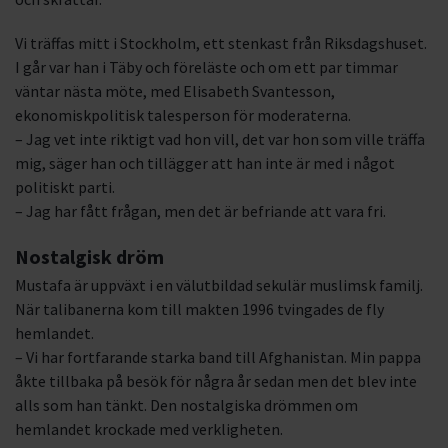
Vi träffas mitt i Stockholm, ett stenkast från Riksdagshuset.
I går var han i Täby och föreläste och om ett par timmar
väntar nästa möte, med Elisabeth Svantesson,
ekonomiskpolitisk talesperson för moderaterna.
– Jag vet inte riktigt vad hon vill, det var hon som ville träffa
mig, säger han och tillägger att han inte är med i något
politiskt parti.
– Jag har fått frågan, men det är befriande att vara fri.
Nostalgisk dröm
Mustafa är uppväxt i en välutbildad sekulär muslimsk familj.
När talibanerna kom till makten 1996 tvingades de fly
hemlandet.
– Vi har fortfarande starka band till Afghanistan. Min pappa
åkte tillbaka på besök för några år sedan men det blev inte
alls som han tänkt. Den nostalgiska drömmen om
hemlandet krockade med verkligheten.