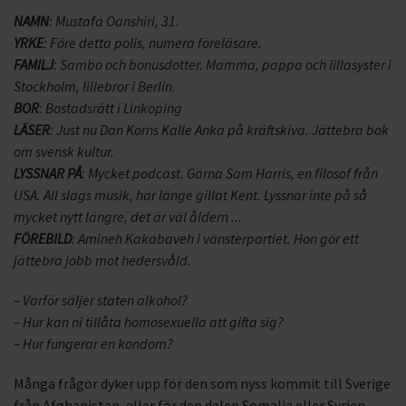
NAMN
: Mustafa Oanshiri, 31.
YRKE
: Före detta polis, numera föreläsare.
FAMILJ
: Sambo och bonusdotter. Mamma, pappa och lillasyster i
Stockholm, lillebror i Berlin.
BOR
: Bostadsrätt i Linköping
LÄSER
: Just nu Dan Korns Kalle Anka på kräftskiva. Jättebra bok
om svensk kultur.
LYSSNAR PÅ
: Mycket podcast. Gärna Sam Harris, en filosof från
USA. All slags musik, har länge gillat Kent. Lyssnar inte på så
mycket nytt längre, det är väl åldern ...
FÖREBILD
: Amineh Kakabaveh i vänsterpartiet. Hon gör ett
jättebra jobb mot hedersvåld.
– Varför säljer staten alkohol?
– Hur kan ni tillåta homosexuella att gifta sig?
– Hur fungerar en kondom?
Många frågor dyker upp för den som nyss kommit till Sverige
från Afghanistan, eller för den delen Somalia eller Syrien.