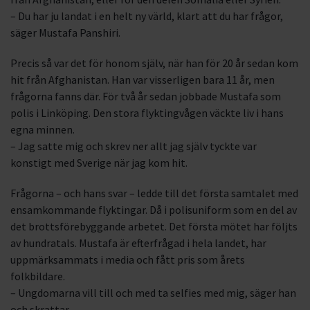
– Du har ju landat i en helt ny värld, klart att du har frågor,
säger Mustafa Panshiri.
Precis så var det för honom själv, när han för 20 år sedan kom
hit från Afghanistan. Han var visserligen bara 11 år, men
frågorna fanns där. För två år sedan jobbade Mustafa som
polis i Linköping. Den stora flyktingvågen väckte liv i hans
egna minnen.
– Jag satte mig och skrev ner allt jag själv tyckte var
konstigt med Sverige när jag kom hit.
Frågorna – och hans svar – ledde till det första samtalet med
ensamkommande flyktingar. Då i polisuniform som en del av
det brottsförebyggande arbetet. Det första mötet har följts
av hundratals. Mustafa är efterfrågad i hela landet, har
uppmärksammats i media och fått pris som årets
folkbildare.
– Ungdomarna vill till och med ta selfies med mig, säger han
och skrattar.