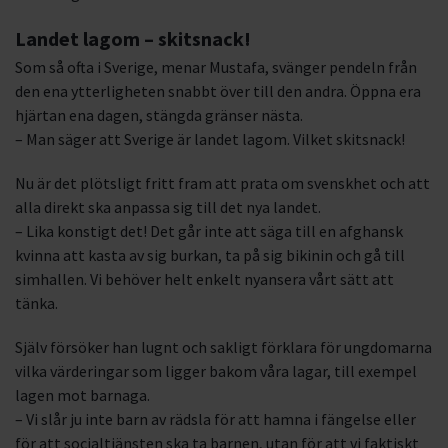
Landet lagom – skitsnack!
Som så ofta i Sverige, menar Mustafa, svänger pendeln från
den ena ytterligheten snabbt över till den andra. Öppna era
hjärtan ena dagen, stängda gränser nästa.
– Man säger att Sverige är landet lagom. Vilket skitsnack!
Nu är det plötsligt fritt fram att prata om svenskhet och att
alla direkt ska anpassa sig till det nya landet.
– Lika konstigt det! Det går inte att säga till en afghansk
kvinna att kasta av sig burkan, ta på sig bikinin och gå till
simhallen. Vi behöver helt enkelt nyansera vårt sätt att
tänka.
Själv försöker han lugnt och sakligt förklara för ungdomarna
vilka värderingar som ligger bakom våra lagar, till exempel
lagen mot barnaga.
– Vi slår ju inte barn av rädsla för att hamna i fängelse eller
för att socialtjänsten ska ta barnen, utan för att vi faktiskt