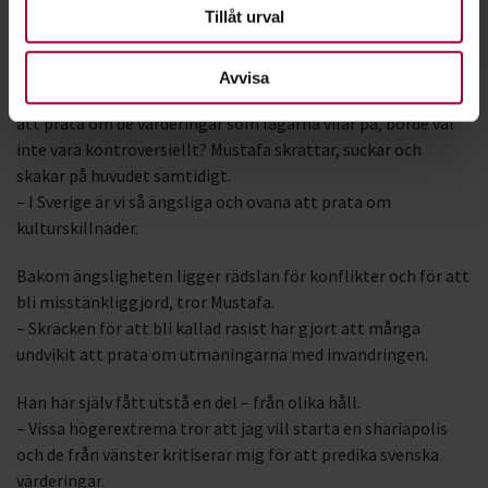
innebär i praktiken, inte ens våra politiker.
Tillåt urval
Shariapolis
Avvisa
Att hävda att alla som bor här måste följa svenska lagar, och
att prata om de värderingar som lagarna vilar på, borde väl
inte vara kontroversiellt? Mustafa skrattar, suckar och
skakar på huvudet samtidigt.
– I Sverige är vi så ängsliga och ovana att prata om
kulturskillnader.
Bakom ängsligheten ligger rädslan för konflikter och för att
bli misstänkliggjord, tror Mustafa.
– Skräcken för att bli kallad rasist har gjort att många
undvikit att prata om utmaningarna med invandringen.
Han har själv fått utstå en del – från olika håll.
– Vissa högerextrema tror att jag vill starta en shariapolis
och de från vänster kritiserar mig för att predika svenska
värderingar.