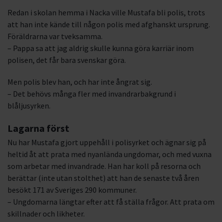
Redan i skolan hemma i Nacka ville Mustafa bli polis, trots
att han inte kände till någon polis med afghanskt ursprung.
Föräldrarna var tveksamma.
– Pappa sa att jag aldrig skulle kunna göra karriär inom
polisen, det får bara svenskar göra.
Men polis blev han, och har inte ångrat sig.
– Det behövs många fler med invandrarbakgrund i
blåljusyrken.
Lagarna först
Nu har Mustafa gjort uppehåll i polisyrket och ägnar sig på
heltid åt att prata med nyanlända ungdomar, och med vuxna
som arbetar med invandrade. Han har koll på resorna och
berättar (inte utan stolthet) att han de senaste två åren
besökt 171 av Sveriges 290 kommuner.
– Ungdomarna längtar efter att få ställa frågor. Att prata om
skillnader och likheter.