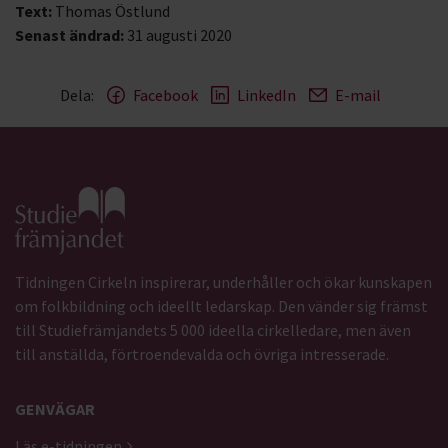
Text:
Thomas Östlund
Senast ändrad:
31 augusti 2020
Dela:
Facebook
LinkedIn
E-mail
Gå till studiefrämjandets startsida
Tidningen Cirkeln inspirerar, underhåller och ökar kunskapen
om folkbildning och ideellt ledarskap. Den vänder sig främst
till Studiefrämjandets 5 000 ideella cirkelledare, men även
till anställda, förtroendevalda och övriga intresserade.
GENVÄGAR
Läs e-tidningen