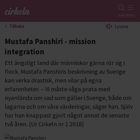
Gå till studiefrämjandets startsida
Sök
Meny
Tillbaka
Lyssna
Mustafa Panshiri - mission
integration
Ett ängsligt land där människor gärna rör sig i
flock. Mustafa Panshiris beskrivning av Sverige
kan verka drastisk, men vilar på egna
erfarenheter. – Vi måste våga prata med
nyanlända om vad som gäller i Sverige, både om
lagarna och om våra värderingar, säger han. Själv
har han knappast gjort något annat de senaste
två åren. (Ur Cirkeln nr 1 2018)