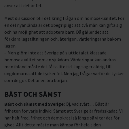
anser att det är fel.
Mest diskussion blir det kring frågan om homosexualitet. För
en del nyanlända är det obegripligt att två män kan gifta sig
och ha möjlighet att adoptera barn. Då gäller det att
förklara lagstiftningen och, återigen, värderingarna bakom
lagen.
– Men glöm inte att Sverige på sjuttiotalet klassade
homosexualitet som en sjukdom. Värderingar kan ändras
men ibland måste det få ta lite tid. Jag säger aldrig till
ungdomarna att de tycker fel. Men jag frågar varför de tycker
som de gör. Det är en bra början.
BÄST OCH SÄMST
Bäst och sämst med Sverige:
Oj, vad svårt… Bäst är
friheten för varje individ. Sämst att Sverige är fredsskadat. Vi
har haft fred, frihet och demokrati så länge så vi tar det för
givet. Allt detta måste man kämpa för hela tiden.