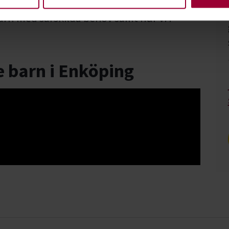
lar som handlar om att vänta och föda barn
barn med särskilda behov samt hur vi i
e barn i Enköping