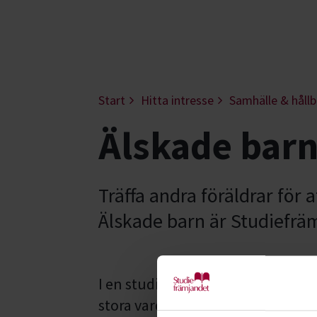
Start
Hitta intresse
Samhälle & hållb
Älskade bar
Träffa andra föräldrar för 
Älskade barn är Studiefrämj
I en studiecirkel för
Älskade barn
stora vardagsfrågor. Det kan han