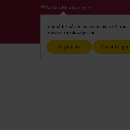
Välj län:
Hela Sverige
Innehållet på den här webbsidan blir mer
Hi
Gå till studiefrämjandets startsid
relevant om du väljer län.
Välj län nu
Visa inte igen