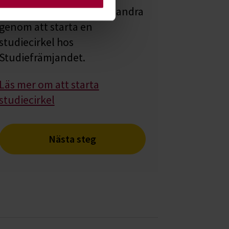
Lär dig tillsammans med andra
genom att starta en
studiecirkel hos
Studiefrämjandet.
Läs mer om att starta
studiecirkel
Nästa steg