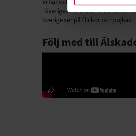
Vi har också tre fördjupningscirk
i Sverige. Där pratar vi också om 
Sverige ser på flickor och pojkar.
Följ med till Älskad