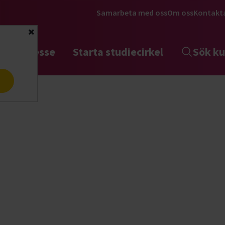
Samarbeta med oss
Om oss
Kontakt
Stäng
tta intresse
Starta studiecirkel
Sök ku
a