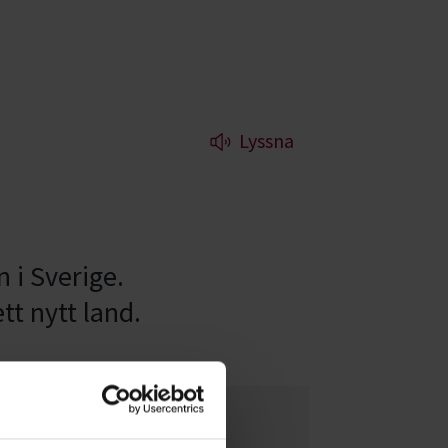
Lyssna
n i Sverige.
tt nytt land.
Älskade barn