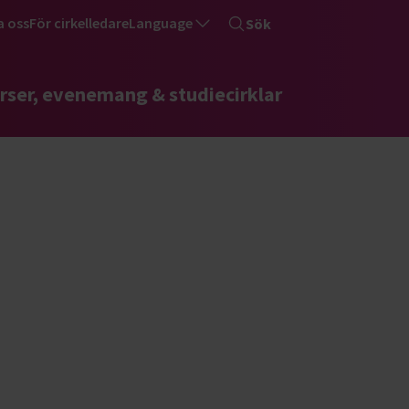
a oss
För cirkelledare
Language
Sök
rser, evenemang & studiecirklar