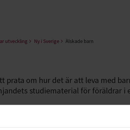
ar utveckling
Ny i Sverige
Älskade barn
n
att prata om hur det är att leva med bar
andets studiematerial för föräldrar i e
får du som förälder diskutera små och
dlar om barns utveckling, normer och