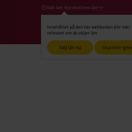
Valt län:
Norrbottens län
Innehållet på den här webbsidan blir mer
Hi
Gå till studiefrämjandets startsid
relevant om du väljer län.
Välj län nu
Visa inte igen