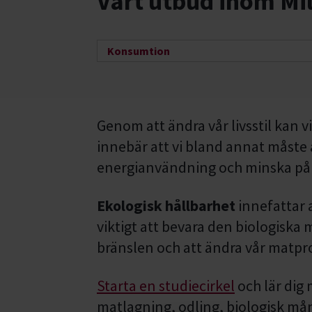
Vårt utbud inom Mil
Konsumtion
Genom att ändra vår livsstil kan
innebär att vi bland annat måste 
energianvändning och minska på v
Ekologisk hållbarhet
innefattar a
viktigt att bevara den biologiska
bränslen och att ändra vår matpr
Starta en studiecirkel
och lär dig
matlagning, odling, biologisk må