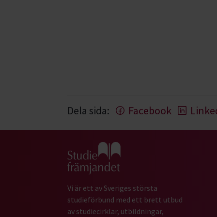
Dela sida:
Facebook
Linke
Gå till studiefrämjandets startsida
Vi är ett av Sveriges största
studieförbund med ett brett utbud
av studiecirklar, utbildningar,