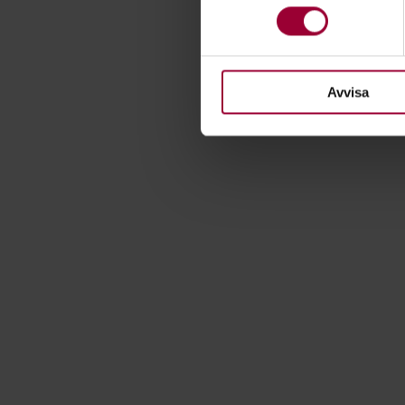
eller dra tillbaka ditt samtyc
För att du ska få en så bra 
nödvändiga för att webbplats
Avvisa