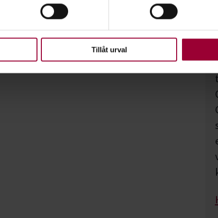
ke när som helst från cookie-förklaringen.
upplevelse som möjligt använder vi kakor (cookies) på vår webbpl
en ska fungera. Andra är valbara.
Tillåt urval