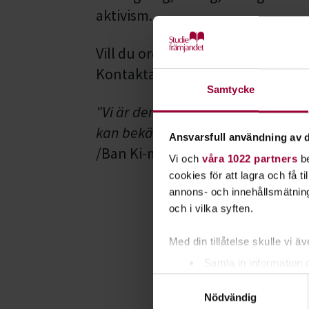
aktivism.
Vill du ordna ett eget arrangema
Kontakta oss där du bor!
Samtycke
"Vi är den första generationen so
kan bekämpa klimatförändringar
Ansvarsfull användning av d
/Ban Ki-moon, tidigare generalse
Vi och
våra 1022 partners
be
cookies för att lagra och få t
annons- och innehållsmätning
och i vilka syften.
Med din tillåtelse skulle vi äve
Samla in information 
Samtyckesval
Identifiera din enhet 
Nödvändig
Ta reda på mer om hur dina pe