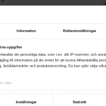
ng som handlar om miljö och klimat?
Information
Reklaminställningar
m kan utrota fattigdomen och den sista som
na."
ina uppgifter
kreterare FN
handlar din personliga data, som t.ex. ditt IP-nummer, och anv
illgång till information på din enhet för att kunna tillhandahålla pe
, åskådarinsikter och produktutveckling. Du kan själv välja vilk
n vilja:
om din geografiska plats som kan ha en noggrannhet på upp till f
genom att aktivt skanna den för specifika kännetecken (fingeravt
Inställningar
Statistik
rsonliga uppgifter behandlas och ställ in dina preferenser i
deta