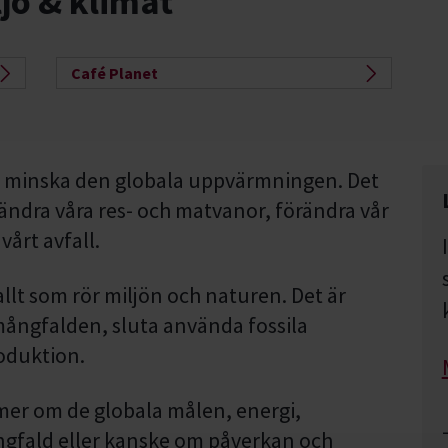
jö & klimat
Café Planet
 vi minska den globala uppvärmningen. Det
ändra våra res- och matvanor, förändra vår
årt avfall.
llt som rör miljön och naturen. Det är
 mångfalden, sluta använda fossila
oduktion.
 mer om de globala målen, energi,
ngfald eller kanske om påverkan och