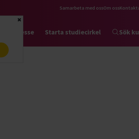
Samarbeta med oss
Om oss
Kontakt
Stäng
tta intresse
Starta studiecirkel
Sök ku
a