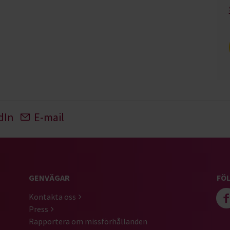
dIn
E-mail
GENVÄGAR
FÖL
Kontakta oss
Press
Rapportera om missförhållanden