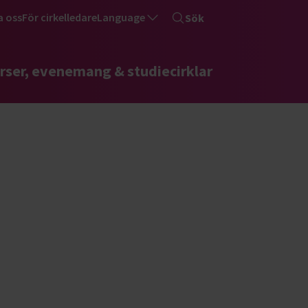
a oss
För cirkelledare
Language
Sök
rser, evenemang & studiecirklar