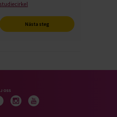
studiecirkel
Nästa steg
J OSS
Följ oss på facebook
Följ oss på instagram
Följ oss på youtub