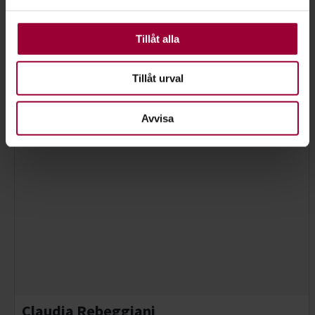
använder vi kakor (cookies) på vår webbplats. Vissa
Marknadsföringsansvarig stab/Folkbildningsutvecklare
kakor är nödvändiga för att webbplatsen ska fungera.
Samhälle
Andra är valbara.
Tillåt alla
Skicka e-post
073-942 04 06
Läs mer
Tillåt urval
Avvisa
Claudia Rebeggiani