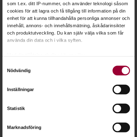
Asma Shiekh Attieh
som t.ex. ditt IP-nummer, och använder teknologi såsom
Folkbildningsutvecklare Samhälle
cookies för att lagra och få tillgång till information på din
Skicka e-post
enhet för att kunna tillhandahålla personliga annonser och
070-145 84 67
Läs mer
innehåll, annons- och innehållsmätning, åskådarinsikter
och produktutveckling. Du kan själv välja vilka som får
använda din data och i vilka syften.
Med din tillåtelse skulle vi även vilja:
Samla in information om din geografiska plats
Samtyckesval
Nödvändig
som kan ha en noggrannhet på upp till flera meter
Identifiera din enhet genom att aktivt skanna den
för specifika kännetecken (fingeravtryck)
Inställningar
Ta reda på mer om hur dina personliga uppgifter
behandlas och ställ in dina preferenser i
detaljsektionen
.
Statistik
Du kan ändra eller dra tillbaka ditt samtycke när som
helst från cookie-förklaringen.
Marknadsföring
För att du ska få en så bra upplevelse som möjligt
Carita Lott