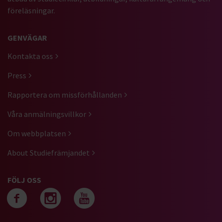
föreläsningar.
GENVÄGAR
Kontakta oss
Press
Rapportera om missförhållanden
Våra anmälningsvillkor
Om webbplatsen
About Studiefrämjandet
FÖLJ OSS
Följ oss på facebook
Följ oss på instagra
Följ oss på yout