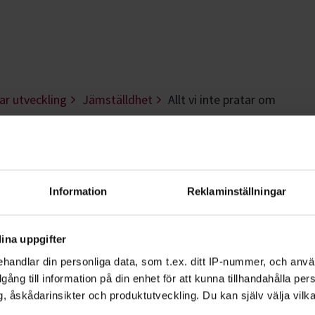
ar utveckling
Jämställdhet
Allt vi inte pratar om
pratar om - Kronobe
 ingen dömde dig? Studieplanen Allt vi
Information
Reklaminställningar
ll diskutera mansrollen. Både den egna
let.
ina uppgifter
handlar din personliga data, som t.ex. ditt IP-nummer, och anv
illgång till information på din enhet för att kunna tillhandahålla pe
, åskådarinsikter och produktutveckling. Du kan själv välja vilk
pratar om samtalar kända och okända män