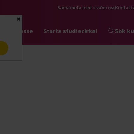
Samarbeta med oss
Om oss
Kontakt
Stäng
tta intresse
Starta studiecirkel
Sök ku
a