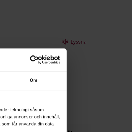
Lyssna
rg
 inte pratar om
Om
 och hur vår syn på
änder teknologi såsom
rsonliga annonser och innehåll,
a som får använda din data