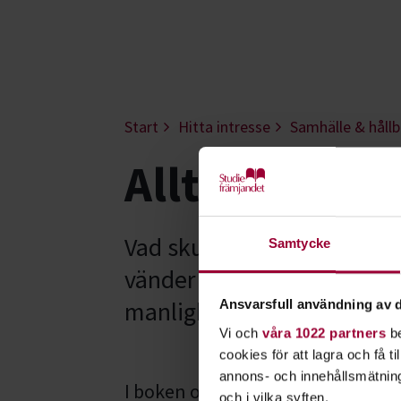
Start
Hitta intresse
Samhälle & hållb
Allt vi inte 
Vad skulle du prata om, om
Samtycke
vänder sig till män som vi
manlighet påverkar samhäl
Ansvarsfull användning av d
Vi och
våra 1022 partners
be
cookies för att lagra och få t
annons- och innehållsmätning
I boken och podden Allt vi inte 
och i vilka syften.