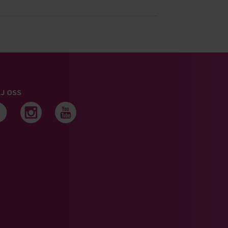
J OSS
Följ oss på facebook
Följ oss på instagram
Följ oss på youtub