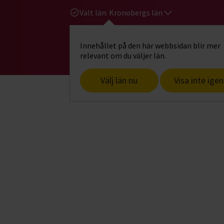
Valt län:
Kronobergs län
Innehållet på den här webbsidan blir mer
Hi
Gå till studiefrämjandets startsid
relevant om du väljer län.
Välj län nu
Visa inte igen