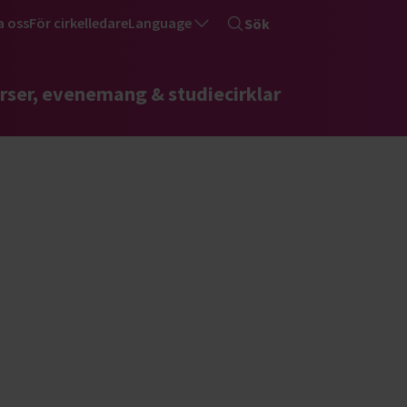
a oss
För cirkelledare
Language
Sök
rser, evenemang & studiecirklar