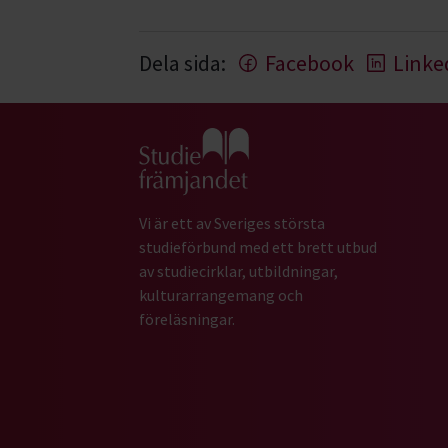
Dela sida:
Facebook
Linke
Gå till studiefrämjandets startsida
Vi är ett av Sveriges största
studieförbund med ett brett utbud
av studiecirklar, utbildningar,
kulturarrangemang och
föreläsningar.