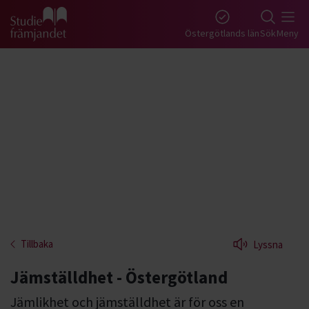
Gå till studiefrämjandets startsida
Östergötlands län
Sök
Meny
Tillbaka
Lyssna
Jämställdhet - Östergötland
Jämlikhet och jämställdhet är för oss en