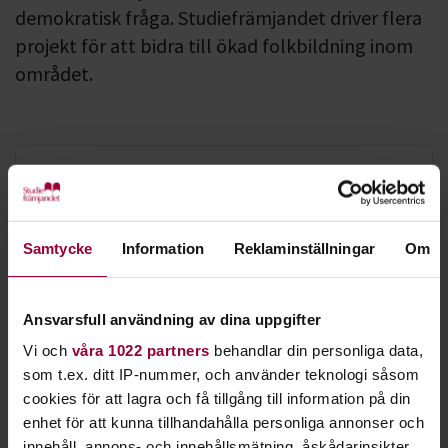
demokratisk fråga. Studiefrämjandet driver flera
projekt för att bidra till ökad folkbildning inom
området.
Välj bland vårt utbud
Allt vi inte pratar om
En aktuell studieplan, som vi tagit fram ihop med stiftelsen
Samtycke
Information
Reklaminställningar
Om
Make Equal
, är
Allt vi inte pratar om
. Den utgår från boken
Fatta samtycke
med samma namn och handlar om mansrollen och att prata
om känslor.
Ansvarsfull användning av dina uppgifter
Vi och
våra 1022 partners
behandlar din personliga data,
Du kan också engagera dig mot sexuellt våld genom
som t.ex. ditt IP-nummer, och använder teknologi såsom
projektet
Fatta samtycke
. Där diskuterar vi
cookies för att lagra och få tillgång till information på din
samtyckeskulturen och hur den kan spridas.
enhet för att kunna tillhandahålla personliga annonser och
Vi jobbar mycket med jämställdhet inom vår stora
innehåll, annons- och innehållsmätning, åskådarinsikter