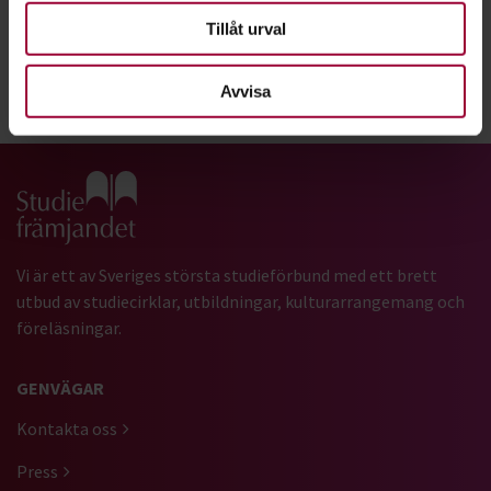
Läs om Ida i tidningen Cirkeln
Tillåt urval
Avvisa
Dela:
Facebook
LinkedIn
E-mail
Gå till studiefrämjandets startsida
Vi är ett av Sveriges största studieförbund med ett brett
utbud av studiecirklar, utbildningar, kulturarrangemang och
föreläsningar.
GENVÄGAR
Kontakta oss
Press