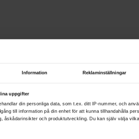
kap
Båtliv
Navigation
ch förarintyg - Öre
Information
Reklaminställningar
ert bland kobbar och skär. Sommaren p
ina uppgifter
gt att kunna navigation och sjövägsreg
handlar din personliga data, som t.ex. ditt IP-nummer, och anv
illgång till information på din enhet för att kunna tillhandahålla pe
, åskådarinsikter och produktutveckling. Du kan själv välja vilk
 kurs eller starta en studiecirkel om du