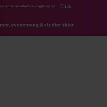
a oss
För cirkelledare
Language
Sök
rser, evenemang & studiecirklar