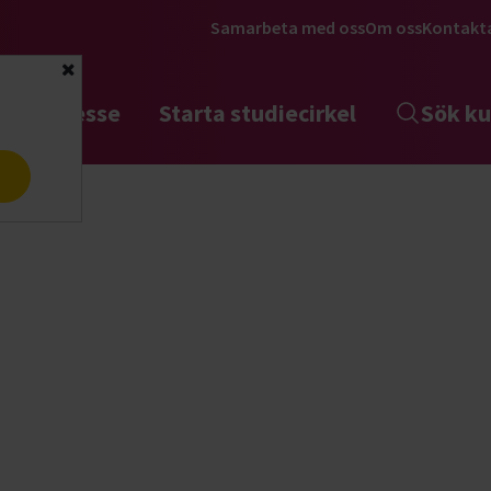
Samarbeta med oss
Om oss
Kontakt
Stäng
tta intresse
Starta studiecirkel
Sök ku
a