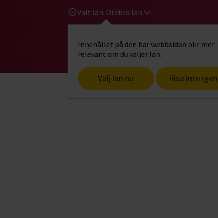
Valt län:
Örebro län
Innehållet på den här webbsidan blir mer
Hi
Gå till studiefrämjandets startsid
relevant om du väljer län.
Välj län nu
Visa inte igen