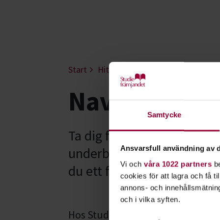
Start
Hitta intresse
Teknik & vetens
Navigation o
Samtycke
Ta dig fram smart och säk
Ansvarsfull användning av d
underbart och det är vikti
Vi och
våra 1022 partners
be
du ett förarintyg för båt?
cookies för att lagra och få t
annons- och innehållsmätning
och i vilka syften.
Hos Studiefrämjandet kan du gå en