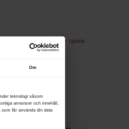
Lyssna
bro
Om
å havet är
ler. Kanske behöver
änder teknologi såsom
rsonliga annonser och innehåll,
a som får använda din data