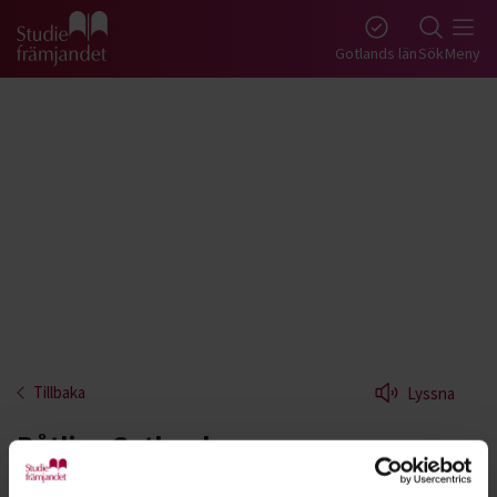
Gå till studiefrämjandets startsida
Gotlands län
Sök
Meny
Tillbaka
Lyssna
Båtliv - Gotland
Lär dig mer om båtliv. Livet till sjöss och till havs