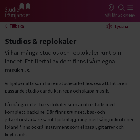
Gå till studiefrämjandets startsida
Välj län
Sök
Meny
Tillbaka
Lyssna
Studios & replokaler
Vi har många studios och replokaler runt om i
landet. Ett flertal av dem finns i våra egna
musikhus.
Vi hjälper alla som har en studiecirkel hos oss att hitta en
passande studio där du kan repa och skapa musik.
På många orter har vi lokaler som är utrustade med
komplett backline. Där finns trumset, bas- och
gitarrförstärkare samt ljudanläggning med sångmikrofoner.
Ibland finns också instrument som elbasar, gitarrer och
keyboards.