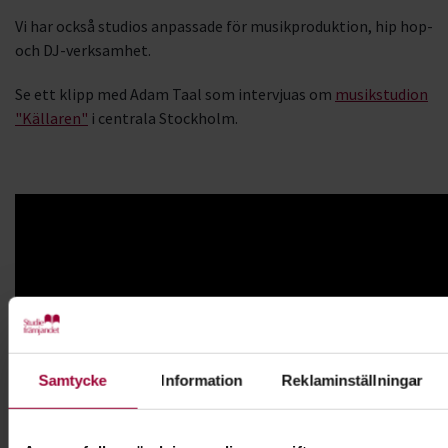
Vi har också studios anpassade för musikproduktion, hip hop-
och DJ-verksamhet.
Se ett klipp med Adam Taal som intervjuas om
musikstudion
"Källaren"
i centrala Stockholm.
Samtycke
Information
Reklaminställningar