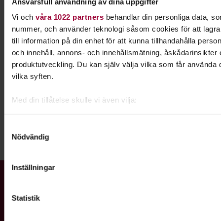
Ansvarsfull användning av dina uppgifter
Vi och
våra 1022 partners
behandlar din personliga data, som
nummer, och använder teknologi såsom cookies för att lagra o
till information på din enhet för att kunna tillhandahålla pers
och innehåll, annons- och innehållsmätning, åskådarinsikter
Hitta studios &
produktutveckling. Du kan själv välja vilka som får använda d
replokaler nära dig
vilka syften.
Med din tillåtelse skulle vi även vilja:
Välj län
Samla in information om din geografiska plats som k
noggrannhet på upp till flera meter
Samtyckesval
Nödvändig
Identifiera din enhet genom att aktivt skanna den för 
Dela:
Facebook
LinkedIn
E-mail
kännetecken (fingeravtryck)
Ta reda på mer om hur dina personliga uppgifter behandlas och
Inställningar
preferenser i
detaljsektionen
. Du kan ändra eller dra tillbak
Gå till studiefrämjandets startsida
när som helst från cookie-förklaringen.
Statistik
För att du ska få en så bra upplevelse som möjligt använder 
Vi är ett av Sveriges största studieförbund med ett brett