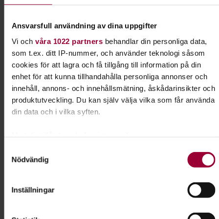
Ansvarsfull användning av dina uppgifter
Tillgänglighet
Vi och
våra 1022 partners
behandlar din personliga data,
Lokalen ligger i en källarlokal med flertal trappor utan hiss.
som t.ex. ditt IP-nummer, och använder teknologi såsom
cookies för att lagra och få tillgång till information på din
Besöksadress
enhet för att kunna tillhandahålla personliga annonser och
Welanders väg 12
innehåll, annons- och innehållsmätning, åskådarinsikter och
112 50 Stockholm
produktutveckling. Du kan själv välja vilka som får använda
din data och i vilka syften.
Med din tillåtelse skulle vi även vilja:
Samla in information om din geografiska plats som
Samtyckesval
Nödvändig
kan ha en noggrannhet på upp till flera meter
Identifiera din enhet genom att aktivt skanna den för
specifika kännetecken (fingeravtryck)
Inställningar
Ta reda på mer om hur dina personliga uppgifter behandlas
och ställ in dina preferenser i
detaljsektionen
. Du kan