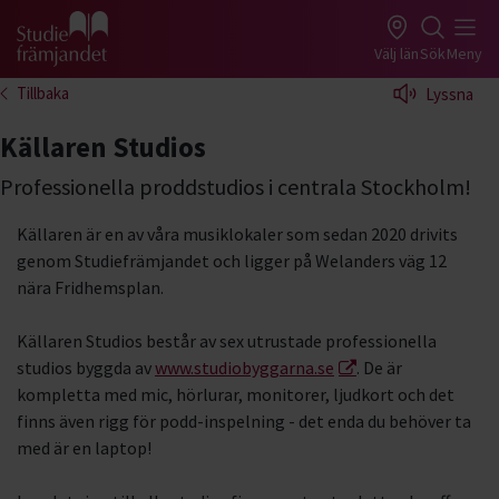
Gå till studiefrämjandets startsida
Välj län
Sök
Meny
Tillbaka
Lyssna
Källaren Studios
Professionella proddstudios i centrala Stockholm!
Källaren är en av våra musiklokaler som sedan 2020 drivits
genom Studiefrämjandet och ligger på Welanders väg 12
nära Fridhemsplan.
Källaren Studios består av sex utrustade professionella
studios byggda av
www.studiobyggarna.se
. De är
kompletta med mic, hörlurar, monitorer, ljudkort och det
finns även rigg för podd-inspelning - det enda du behöver ta
med är en laptop!