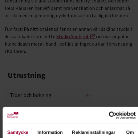
I anslutning till alla studios finns pentry, toalett och soffor.
Hela Källaren har wifi samt bra ventilation och är larmat så
att du med en personlig nyckelbricka kan ta dig in i lokalen.
Fun fact: På nittiotalet så fanns en annan världskänd studio i
dessa lokaler som hette
Studio Sunlight
och var populär
bland death metal-band - solljus är inget du kan förvänta dig
i Källaren..
Utrustning
Tider och bokning
Priser
Samtycke
Information
Reklaminställningar
Om