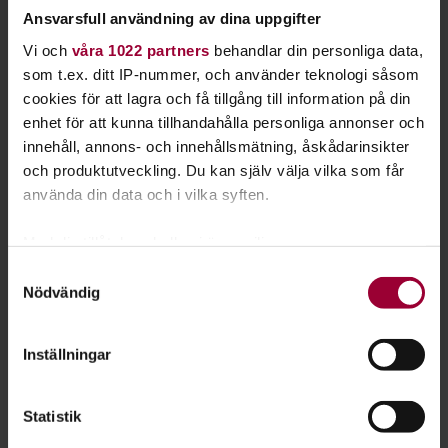
Ansvarsfull användning av dina uppgifter
Vi och
våra 1022 partners
behandlar din personliga data,
som t.ex. ditt IP-nummer, och använder teknologi såsom
cookies för att lagra och få tillgång till information på din
enhet för att kunna tillhandahålla personliga annonser och
innehåll, annons- och innehållsmätning, åskådarinsikter
och produktutveckling. Du kan själv välja vilka som får
använda din data och i vilka syften.
Björn Bodin
Med din tillåtelse skulle vi även vilja:
Verksamhetsutvecklare
Samla in information om din geografiska plats
Samtyckesval
Skicka e-post
Nödvändig
som kan ha en noggrannhet på upp till flera meter
070-597 66 55
Läs mer
Identifiera din enhet genom att aktivt skanna den
för specifika kännetecken (fingeravtryck)
Inställningar
Ta reda på mer om hur dina personliga uppgifter
behandlas och ställ in dina preferenser i
detaljsektionen
.
Statistik
Du kan ändra eller dra tillbaka ditt samtycke när som
Närbild: Mia Coldheart
helst från cookie-förklaringen.