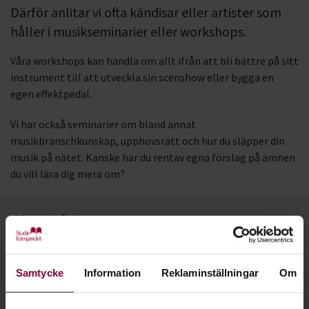
Därför anlitar vi ofta kändisar eller artister som
håller i musikseminarier eller workshops.
Våra workshops kan handla om allt ifrån att bli bättre på sitt
instrument till att utveckla sin scenshow eller bygga en
egen effektpedal.
Vi har också seminarier om bland annat
musikbranschkunskap, upphovsrätt och hur du släpper din
musik på nätet. Kanske har du rentav egna förslag på ämnen
du vill lära dig mera om?
Kontakt
Samtycke
Information
Reklaminställningar
Om