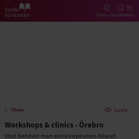
Gå till studiefrämjandets startsida
Örebro län
Sök
Meny
Tillbaka
Lyssna
Workshops & clinics - Örebro
Visst behöver man extra inspiration ibland!