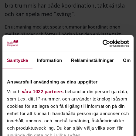
bra trummis har både koordination, taktkänsla
och kan spela med "sväng".
En utmaning med att spela trummor är koordinationen
mellan händer och fötter. I början kan den enklaste takt
kräva stor koncentration, men övning ger snabbt färdighet.
Trummisens roll i bandet är ofta att bygga en grund för
Samtycke
Information
Reklaminställningar
Om
musiken att stå på. Ha gärna en öppen inställning till alla
sorters musik. Genom att lyssna efter vad som är
utmärkande för varje musikstil, kan du utveckla ditt
Ansvarsfull användning av dina uppgifter
trumspel och till slut även hitta ditt eget unika uttryck.
Vi och
våra 1022 partners
behandlar din personliga data,
Möt trummisen och cirkelledaren
som t.ex. ditt IP-nummer, och använder teknologi såsom
cookies för att lagra och få tillgång till information på din
Carolina
enhet för att kunna tillhandahålla personliga annonser och
innehåll, annons- och innehållsmätning, åskådarinsikter
och produktutveckling. Du kan själv välja vilka som får
använda din data och i vilka syften.