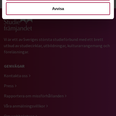
Dela:
Facebook
LinkedIn
E-mail
Avvisa
Gå till studiefrämjandets startsida
Vi är ett av Sveriges största studieförbund med ett brett
utbud av studiecirklar, utbildningar, kulturarrangemang och
föreläsningar.
GENVÄGAR
Kontakta oss
Press
Rapportera om missförhållanden
Våra anmälningsvillkor
Om webbplatsen