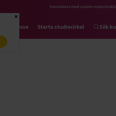
Samarbeta med oss
Om oss
Kontakt
Stäng
tta intresse
Starta studiecirkel
Sök ku
a