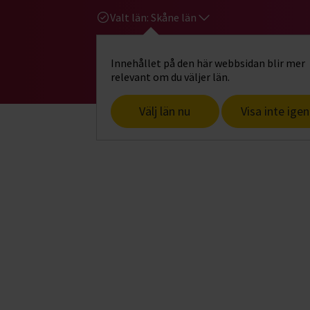
Valt län:
Skåne län
Innehållet på den här webbsidan blir mer
Hi
Gå till studiefrämjandets startsid
relevant om du väljer län.
Välj län nu
Visa inte igen