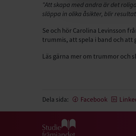
"Att skapa med andra är det rolig
släppa in olika åsikter, blir resulta
Se och hör Carolina Levinsson från
trummis, att spela i band och att
Läs gärna mer om trummor och sla
Dela sida:
Facebook
Linke
Gå till studiefrämjandets startsida