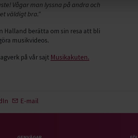
aste! Vågar man lyssna på andra och
tet väldigt bra."
 Halland berätta om sin resa att bli
 göra musikvideos.
gverk på vår sajt
Musikakuten.
dIn
E-mail
GENVÄGAR
FÖL