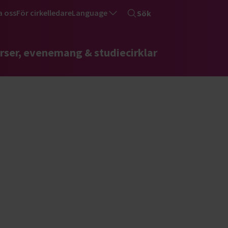
a oss
För cirkelledare
Language
Sök
rser, evenemang & studiecirklar