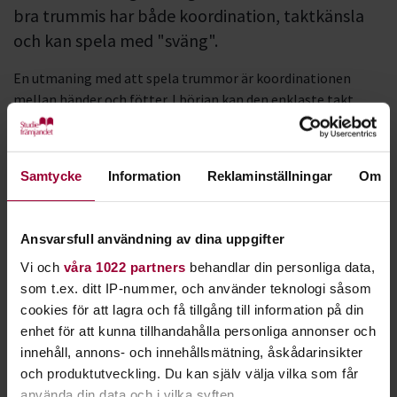
bra trummis har både koordination, taktkänsla
och kan spela med "sväng".
En utmaning med att spela trummor är koordinationen
mellan händer och fötter. I början kan den enklaste takt
kräva stor koncentration, men övning ger snabbt färdighet.
Trummisens roll i bandet är ofta att bygga en grund för
Samtycke
Information
Reklaminställningar
Om
musiken att stå på. Ha gärna en öppen inställning till alla
sorters musik. Genom att lyssna efter vad som är
utmärkande för varje musikstil, kan du utveckla ditt
Ansvarsfull användning av dina uppgifter
trumspel och till slut även hitta ditt eget unika uttryck.
Vi och
våra 1022 partners
behandlar din personliga data,
Möt trummisen och cirkelledaren
som t.ex. ditt IP-nummer, och använder teknologi såsom
cookies för att lagra och få tillgång till information på din
Carolina
enhet för att kunna tillhandahålla personliga annonser och
innehåll, annons- och innehållsmätning, åskådarinsikter
och produktutveckling. Du kan själv välja vilka som får
använda din data och i vilka syften.