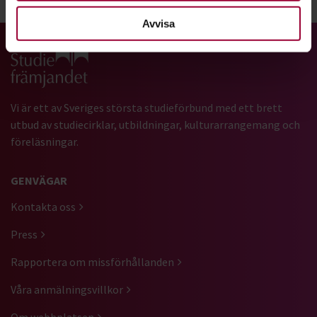
Dela:
Facebook
LinkedIn
E-mail
Avvisa
Gå till studiefrämjandets startsida
Vi är ett av Sveriges största studieförbund med ett brett
utbud av studiecirklar, utbildningar, kulturarrangemang och
föreläsningar.
GENVÄGAR
Kontakta oss
Press
Rapportera om missförhållanden
Våra anmälningsvillkor
Om webbplatsen