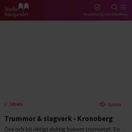
Gå till studiefrämjandets startsida
Kronobergs län
Sök
Meny
Tillbaka
Lyssna
Trummor & slagverk - Kronoberg
Öva och bli riktigt duktig bakom trumsetet. En